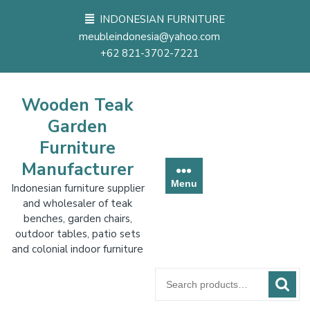
Skip
INDONESIAN FURNITURE
to
meubleindonesia@yahoo.com
content
+62 821-3702-7221
Wooden Teak
Garden
Furniture
Manufacturer
Menu
Indonesian furniture supplier
and wholesaler of teak
benches, garden chairs,
outdoor tables, patio sets
and colonial indoor furniture
Search
for: