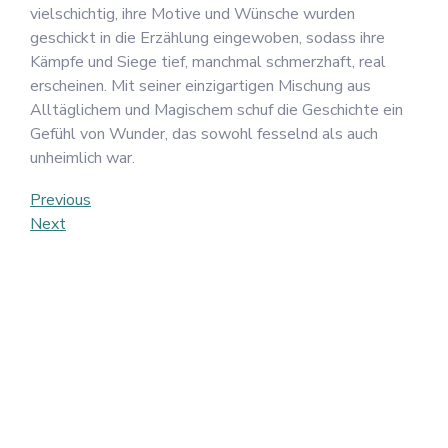
vielschichtig, ihre Motive und Wünsche wurden
geschickt in die Erzählung eingewoben, sodass ihre
Kämpfe und Siege tief, manchmal schmerzhaft, real
erscheinen. Mit seiner einzigartigen Mischung aus
Alltäglichem und Magischem schuf die Geschichte ein
Gefühl von Wunder, das sowohl fesselnd als auch
unheimlich war.
Post
Previous
Previous
Post
Next
Next
navigation
Post