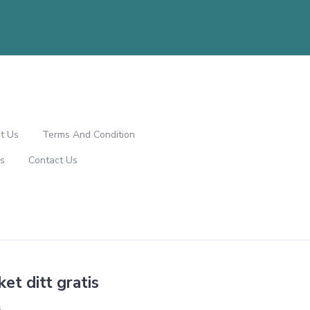
t Us
Terms And Condition
s
Contact Us
ket ditt gratis
s