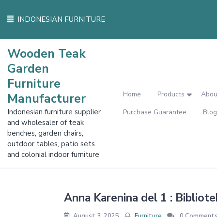
Skip
to
INDONESIAN FURNITURE
content
Wooden Teak
Garden
Furniture
Home
Products
Abou
Manufacturer
Indonesian furniture supplier
Purchase Guarantee
Blog
and wholesaler of teak
benches, garden chairs,
outdoor tables, patio sets
and colonial indoor furniture
Anna Karenina del 1 : Bibliote
August 3, 2025
Furniture
0 Comment