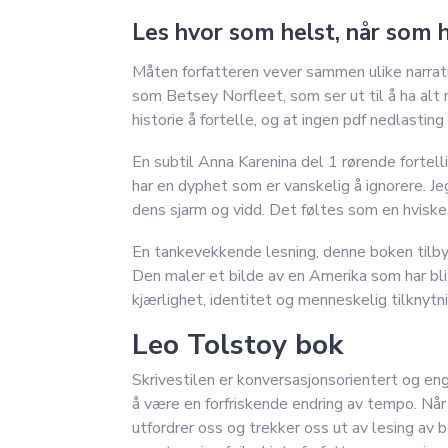
Les hvor som helst, når som h
Måten forfatteren vever sammen ulike narrati
som Betsey Norfleet, som ser ut til å ha alt m
historie å fortelle, og at ingen pdf nedlasting
En subtil Anna Karenina del 1 rørende fortell
har en dyphet som er vanskelig å ignorere. 
dens sjarm og vidd. Det føltes som en hviske
En tankevekkende lesning, denne boken tilbyr
Den maler et bilde av en Amerika som har bli
kjærlighet, identitet og menneskelig tilknytni
Leo Tolstoy bok
Skrivestilen er konversasjonsorientert og en
å være en forfriskende endring av tempo. Når 
utfordrer oss og trekker oss ut av lesing a