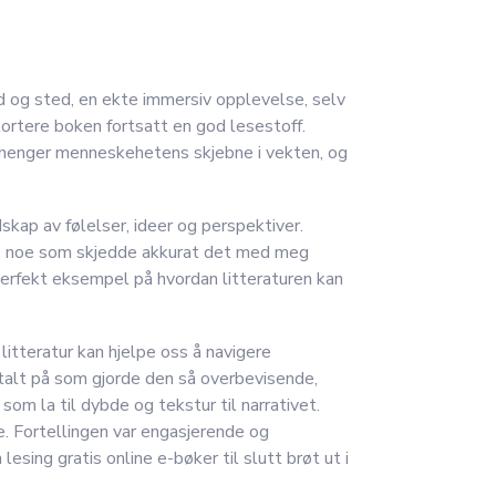
 og sted, en ekte immersiv opplevelse, selv
ortere boken fortsatt en god lesestoff.
g, henger menneskehetens skjebne i vekten, og
skap av følelser, ideer og perspektiver.
ien, noe som skjedde akkurat det med meg
perfekt eksempel på hvordan litteraturen kan
litteratur kan hjelpe oss å navigere
rtalt på som gjorde den så overbevisende,
om la til dybde og tekstur til narrativet.
e. Fortellingen var engasjerende og
ng gratis online e-bøker til slutt brøt ut i