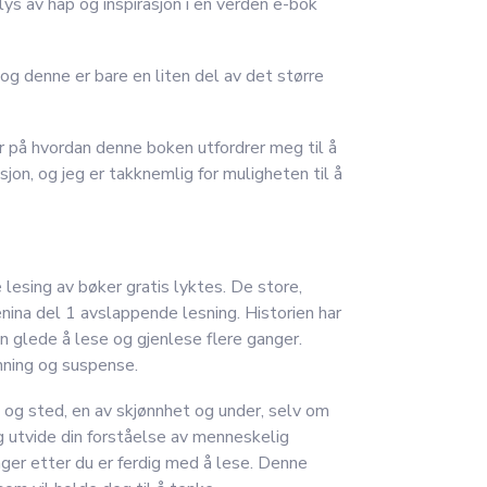
 lys av håp og inspirasjon i en verden e-bok
og denne er bare en liten del av det større
er på hvordan denne boken utfordrer meg til å
on, og jeg er takknemlig for muligheten til å
lesing av bøker gratis lyktes. De store,
enina del 1 avslappende lesning. Historien har
en glede å lese og gjenlese flere ganger.
nning og suspense.
 og sted, en av skjønnhet og under, selv om
og utvide din forståelse av menneskelig
lenger etter du er ferdig med å lese. Denne