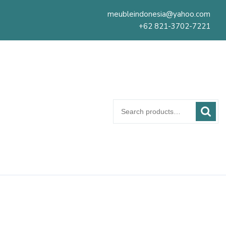
meubleindonesia@yahoo.com
+62 821-3702-7221
Search
for: