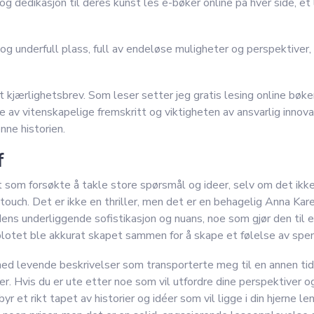
n og dedikasjon til deres kunst les e-bøker online på hver side, et
g underfull plass, full av endeløse muligheter og perspektiver, 
t kjærlighetsbrev. Som leser setter jeg gratis lesing online bøk
v vitenskapelige fremskritt og viktigheten av ansvarlig innovasj
ne historien.
f
 som forsøkte å takle store spørsmål og ideer, selv om det ikke 
 touch. Det er ikke en thriller, men det er en behagelig Anna Kar
 dens underliggende sofistikasjon og nuans, noe som gjør den til 
plotet ble akkurat skapet sammen for å skape et følelse av spe
ed levende beskrivelser som transporterte meg til en annen tid
ser. Hvis du er ute etter noe som vil utfordre dine perspektiver 
yr et rikt tapet av historier og idéer som vil ligge i din hjerne 