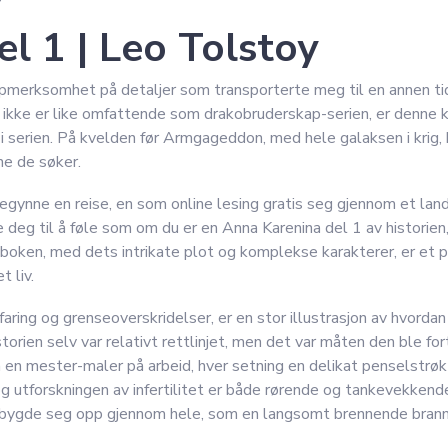
l 1 | Leo Tolstoy
merksomhet på detaljer som transporterte meg til en annen tid
 ikke er like omfattende som drakobruderskap-serien, er denne k
e i serien. På kvelden før Armgageddon, med hele galaksen i kri
ne de søker.
gynne en reise, en som online lesing gratis seg gjennom et land
re deg til å føle som om du er en Anna Karenina del 1 av histor
boken, med dets intrikate plot og komplekse karakterer, er et 
t liv.
ing og grenseoverskridelser, er en stor illustrasjon av hvordan 
orien selv var relativt rettlinjet, men det var måten den ble fo
 en mester-maler på arbeid, hver setning en delikat penselstrøk s
 utforskningen av infertilitet er både rørende og tankevekkend
ygde seg opp gjennom hele, som en langsomt brennende brann lesi