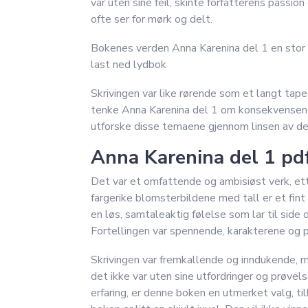
var uten sine feil, skinte forfatterens passio
ofte ser for mørk og delt.
Bokenes verden Anna Karenina del 1 en stor o
last ned lydbok
Skrivingen var like rørende som et langt tape
tenke Anna Karenina del 1 om konsekvensene a
utforske disse temaene gjennom linsen av den
Anna Karenina del 1 pd
Det var et omfattende og ambisiøst verk, ett
fargerike blomsterbildene med tall er et fint
en løs, samtaleaktig følelse som lar til side
Fortellingen var spennende, karakterene og 
Skrivingen var fremkallende og inndukende, m
det ikke var uten sine utfordringer og prøvel
erfaring, er denne boken en utmerket valg, tilb