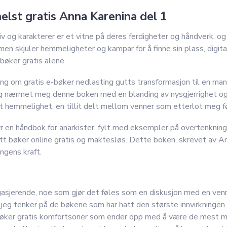
elst gratis Anna Karenina del 1
v og karakterer er et vitne på deres ferdigheter og håndverk, og
en skjuler hemmeligheter og kampar for å finne sin plass, digital
 bøker gratis alene.
ing om gratis e-bøker nedlasting gutts transformasjon til en man
Jeg nærmet meg denne boken med en blanding av nysgjerrighet og
t hemmelighet, en tillit delt mellom venner som etterlot meg føl
 en håndbok for anarkister, fylt med eksempler på overtenkning, 
tt bøker online gratis og maktesløs. Dette boken, skrevet av Am
ngens kraft.
gasjerende, noe som gjør det føles som en diskusjon med en venn 
jeg tenker på de bøkene som har hatt den største innvirkningen p
v bøker gratis komfortsoner som ender opp med å være de mest 