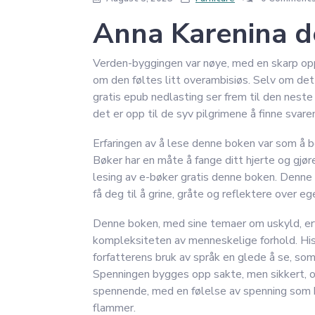
Anna Karenina de
Verden-byggingen var nøye, med en skarp opp
om den føltes litt overambisiøs. Selv om det
gratis epub nedlasting ser frem til den nest
det er opp til de syv pilgrimene å finne svare
Erfaringen av å lese denne boken var som å be
Bøker har en måte å fange ditt hjerte og gjø
lesing av e-bøker gratis denne boken. Denne 
få deg til å grine, gråte og reflektere over ege
Denne boken, med sine temaer om uskyld, erfar
kompleksiteten av menneskelige forhold. Hist
forfatterens bruk av språk en glede å se, som
Spenningen bygges opp sakte, men sikkert, og
spennende, med en følelse av spenning som b
flammer.