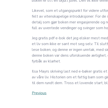
boken er litt en skjult juvel. Den vil ikke vi
Likevel, som et utgangspunkt for videre utfo
felt av vitenskapelige introduksjoner. For de s
detalj som gjør boken mer engasjerende og re
full av uventede vendinger og svinger som hol
Jeg gratis pdf e-bok det jeg elsker mest m
et liv som ikke er sant mot seg selv. Til slu
lese boken, og denne er ingen unntak, med s
denne boken var dens uforskuende ærlighet, e
fyrbåk av klarhet.
Ilsa Mayrs skriving last ned e-bøker gratis 
av våre liv. Historien om et fattig barn som gi
til dem rundt dem. Tross et lovende start, ble
Post
Previous
Previous
Post
navigation