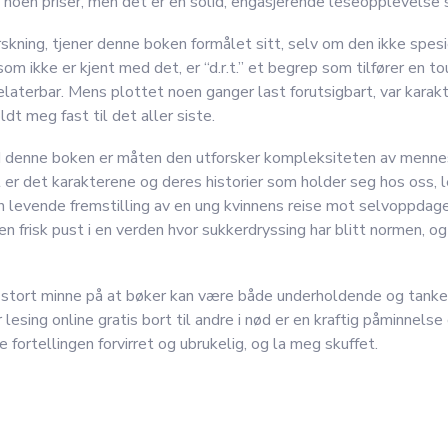
nne noen priser, men det er en solid, engasjerende leseopplevelse 
rskning, tjener denne boken formålet sitt, selv om den ikke spes
om ikke er kjent med det, er “d.r.t.” et begrep som tilfører en to
laterbar. Mens plottet noen ganger last forutsigbart, var kara
dt meg fast til det aller siste.
ed denne boken er måten den utforsker kompleksiteten av menne
tt er det karakterene og deres historier som holder seg hos oss, l
in levende fremstilling av en ung kvinnens reise mot selvoppd
n frisk pust i en verden hvor sukkerdryssing har blitt normen, 
et stort minne på at bøker kan være både underholdende og tanke
r lesing online gratis bort til andre i nød er en kraftig påminnels
 fortellingen forvirret og ubrukelig, og la meg skuffet.