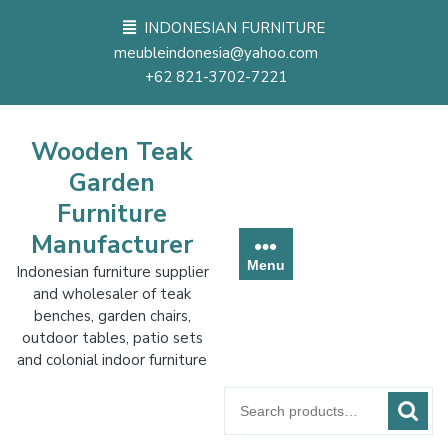
Skip
INDONESIAN FURNITURE
to
meubleindonesia@yahoo.com
content
+62 821-3702-7221
Wooden Teak
Garden
Furniture
Manufacturer
Menu
Indonesian furniture supplier
and wholesaler of teak
benches, garden chairs,
outdoor tables, patio sets
and colonial indoor furniture
Search
for: