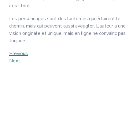
c’est tout.
Les personnages sont des lanternes qui éclairent le
chemin, mais qui peuvent aussi aveugler. L’auteur a une
vision originale et unique, mais en ligne ne convainc pas
toujours.
Post
Previous
Previous
Post
Next
Next
navigation
Post