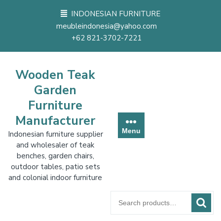
Skip
INDONESIAN FURNITURE
to
meubleindonesia@yahoo.com
content
+62 821-3702-7221
Wooden Teak
Garden
Furniture
Manufacturer
Menu
Indonesian furniture supplier
and wholesaler of teak
benches, garden chairs,
outdoor tables, patio sets
and colonial indoor furniture
Search
for: