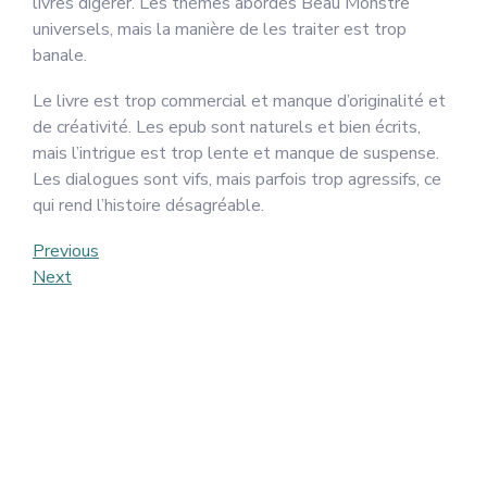
livres digérer. Les thèmes abordés Beau Monstre
universels, mais la manière de les traiter est trop
banale.
Le livre est trop commercial et manque d’originalité et
de créativité. Les epub sont naturels et bien écrits,
mais l’intrigue est trop lente et manque de suspense.
Les dialogues sont vifs, mais parfois trop agressifs, ce
qui rend l’histoire désagréable.
Post
Previous
Previous
Post
Next
Next
navigation
Post