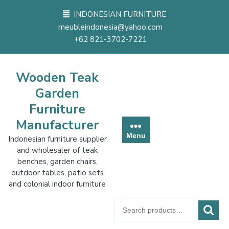
Skip
INDONESIAN FURNITURE
to
meubleindonesia@yahoo.com
content
+62 821-3702-7221
Wooden Teak
Garden
Furniture
Manufacturer
Menu
Indonesian furniture supplier
and wholesaler of teak
benches, garden chairs,
outdoor tables, patio sets
and colonial indoor furniture
Search
for: