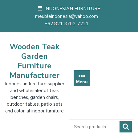
Skip
INDONESIAN FURNITURE
to
meubleindonesia@yahoo.com
content
+62 821-3702-7221
Wooden Teak
Garden
Furniture
Manufacturer
Menu
Indonesian furniture supplier
and wholesaler of teak
benches, garden chairs,
outdoor tables, patio sets
and colonial indoor furniture
Search
for: