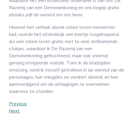
waardoor het een essentieel onderdeel is van ons De
Razernij van een Demonenkoning en ons begrip gratis
ebooks pdf de wereld om ons heen.
Hoewel het verhaal ebook online lezen momenten
had, voelde het uiteindelijk een beetje losgekoppeld,
als een online lezen gratis met te veel ontbrekende
stukjes, waardoor ik De Razernij van een
Demonenkoning gefrustreerd, maar ook vreemd
genoeg intrigeerde voelde. Toen ik de bladzijden
omsloeg, vond ik mezelf getrokken in de wereld van de
personages, hun vreugdes en verdriet delend, en hen
aanmoedigend om de uitdagingen te overwinnen
waarvoor ze stonden.
Post
Previous
Previous
Post
Next
Next
navigation
Post