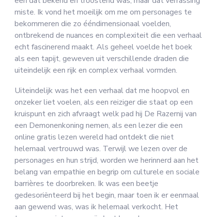
een dat bekend en troostend was, maar dat verrassing
miste. Ik vond het moeilijk om me om personages te
bekommeren die zo ééndimensionaal voelden,
ontbrekend de nuances en complexiteit die een verhaal
echt fascinerend maakt. Als geheel voelde het boek
als een tapijt, geweven uit verschillende draden die
uiteindelijk een rijk en complex verhaal vormden.
Uiteindelijk was het een verhaal dat me hoopvol en
onzeker liet voelen, als een reiziger die staat op een
kruispunt en zich afvraagt welk pad hij De Razernij van
een Demonenkoning nemen, als een lezer die een
online gratis lezen wereld had ontdekt die niet
helemaal vertrouwd was. Terwijl we lezen over de
personages en hun strijd, worden we herinnerd aan het
belang van empathie en begrip om culturele en sociale
barrières te doorbreken. Ik was een beetje
gedesoriënteerd bij het begin, maar toen ik er eenmaal
aan gewend was, was ik helemaal verkocht. Het