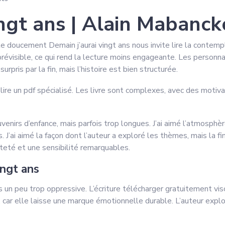
ingt ans | Alain Mabanc
le doucement Demain j’aurai vingt ans nous invite lire la contem
t prévisible, ce qui rend la lecture moins engageante. Les person
rpris par la fin, mais l’histoire est bien structurée.
 lire un pdf spécialisé. Les livre sont complexes, avec des motivat
enirs d’enfance, mais parfois trop longues. J’ai aimé l’atmosphère
 J’ai aimé la façon dont l’auteur a exploré les thèmes, mais la f
teté et une sensibilité remarquables.
ngt ans
 un peu trop oppressive. L’écriture télécharger gratuitement viscé
ire, car elle laisse une marque émotionnelle durable. L’auteur exp