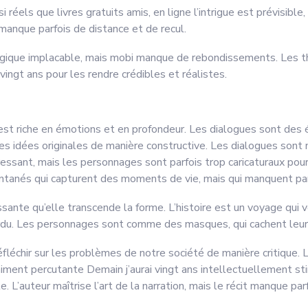
réels que livres gratuits amis, en ligne l’intrigue est prévisible,
 manque parfois de distance et de recul.
e logique implacable, mais mobi manque de rebondissements. Les
 vingt ans pour les rendre crédibles et réalistes.
re est riche en émotions et en profondeur. Les dialogues sont de
 idées originales de manière constructive. Les dialogues sont nat
ressant, mais les personnages sont parfois trop caricaturaux pour
ntanés qui capturent des moments de vie, mais qui manquent par
puissante qu’elle transcende la forme. L’histoire est un voyage q
rdu. Les personnages sont comme des masques, qui cachent leur vr
 réfléchir sur les problèmes de notre société de manière critique
aiment percutante Demain j’aurai vingt ans intellectuellement sti
e. L’auteur maîtrise l’art de la narration, mais le récit manque par