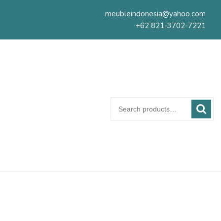
meubleindonesia@yahoo.com
+62 821-3702-7221
Search
for: