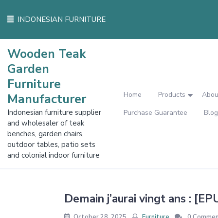
Skip
to
INDONESIAN FURNITURE
content
Wooden Teak
Garden
Furniture
Home
Products
Abou
Manufacturer
Indonesian furniture supplier
Purchase Guarantee
Blog
and wholesaler of teak
benches, garden chairs,
outdoor tables, patio sets
and colonial indoor furniture
Demain j’aurai vingt ans : [E
October 28, 2025
Furniture
0 Commen