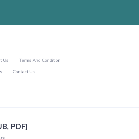
t Us
Terms And Condition
s
Contact Us
PUB, PDF]
ts