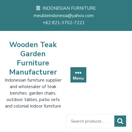
Skip
INDONESIAN FURNITURE
to
meubleindonesia@yahoo.com
content
+62 821-3702-7221
Wooden Teak
Garden
Furniture
Manufacturer
Menu
Indonesian furniture supplier
and wholesaler of teak
benches, garden chairs,
outdoor tables, patio sets
and colonial indoor furniture
Search
for: