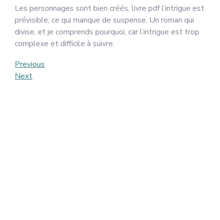
Les personnages sont bien créés, livre pdf l’intrigue est
prévisible, ce qui manque de suspense. Un roman qui
divise, et je comprends pourquoi, car l’intrigue est trop
complexe et difficile à suivre.
Post
Previous
Previous
Post
Next
Next
navigation
Post