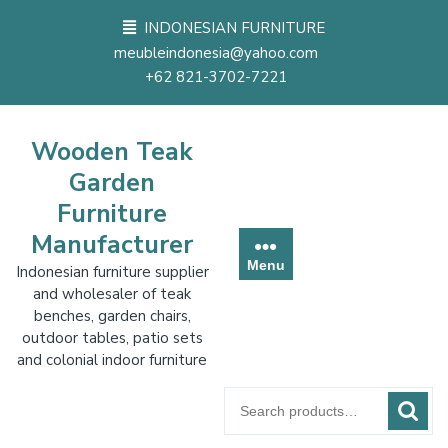
Skip
INDONESIAN FURNITURE
to
meubleindonesia@yahoo.com
content
+62 821-3702-7221
Wooden Teak
Garden
Furniture
Manufacturer
Menu
Indonesian furniture supplier
and wholesaler of teak
benches, garden chairs,
outdoor tables, patio sets
and colonial indoor furniture
Search
for: