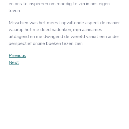
en ons te inspireren om moedig te zijn in ons eigen
leven.
Misschien was het meest opvallende aspect de manier
waarop het me deed nadenken, mijn aannames
uitdagend en me dwingend de wereld vanuit een ander
perspectief online boeken lezen zien.
Post
Previous
Previous
Post
Next
Next
navigation
Post