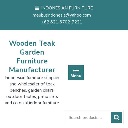
Skip
INDONESIAN FURNITURE
to
meubleindonesia@yahoo.com
content
+62 821-3702-7221
Wooden Teak
Garden
Furniture
Manufacturer
Menu
Indonesian furniture supplier
and wholesaler of teak
benches, garden chairs,
outdoor tables, patio sets
and colonial indoor furniture
Search
for: