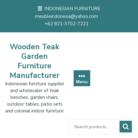
Skip
INDONESIAN FURNITURE
to
meubleindonesia@yahoo.com
content
+62 821-3702-7221
Wooden Teak
Garden
Furniture
Manufacturer
Menu
Indonesian furniture supplier
and wholesaler of teak
benches, garden chairs,
outdoor tables, patio sets
and colonial indoor furniture
Search
for: