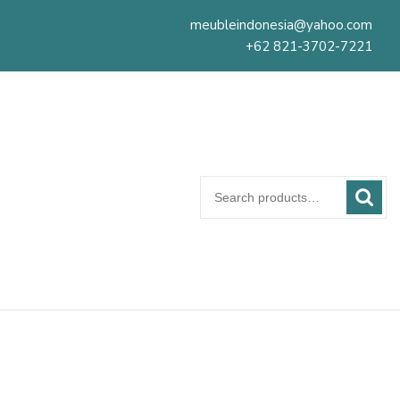
meubleindonesia@yahoo.com
+62 821-3702-7221
Search
for: