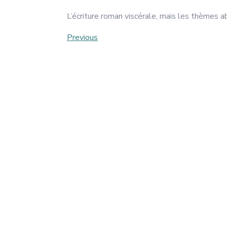
L’écriture roman viscérale, mais les thèmes a
Post
Previous
Previous
Post
navigation