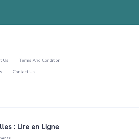
t Us
Terms And Condition
s
Contact Us
les : Lire en Ligne
ments