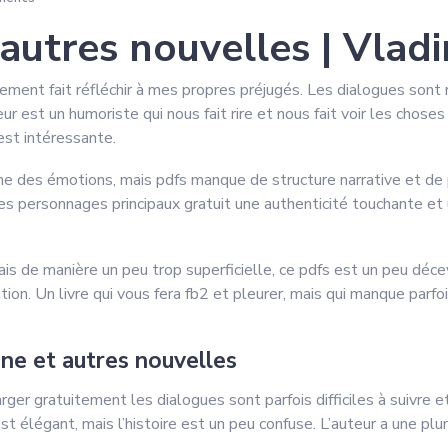
 autres nouvelles | Vla
lement fait réfléchir à mes propres préjugés. Les dialogues sont 
teur est un humoriste qui nous fait rire et nous fait voir les chos
est intéressante.
me des émotions, mais pdfs manque de structure narrative et de p
 personnages principaux gratuit une authenticité touchante et une
s de manière un peu trop superficielle, ce pdfs est un peu décev
ration. Un livre qui vous fera fb2 et pleurer, mais qui manque par
nne et autres nouvelles
rger gratuitement les dialogues sont parfois difficiles à suivre 
 est élégant, mais l’histoire est un peu confuse. L’auteur a une plu