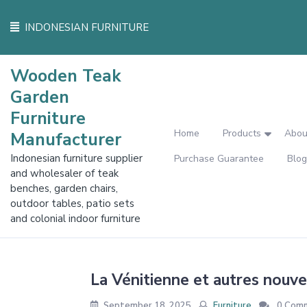
Skip
to
INDONESIAN FURNITURE
content
Wooden Teak
Garden
Furniture
Home
Products
Abou
Manufacturer
Indonesian furniture supplier
Purchase Guarantee
Blog
and wholesaler of teak
benches, garden chairs,
outdoor tables, patio sets
and colonial indoor furniture
La Vénitienne et autres nouvel
September 18, 2025
Furniture
0 Com