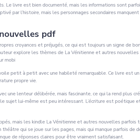
ts. Le livre est bien documenté, mais les informations sont parfo
 captivé par l’histoire, mais les personnages secondaires manquent 
 nouvelles pdf
ropres croyances et préjugés, ce qui est toujours un signe de bon
L’auteur explore les thèmes de La Vénitienne et autres nouvelle
ur mobi
voile petit à petit avec une habileté remarquable. Ce livre est u
rature propre vie.
avec une lenteur délibérée, mais fascinante, ce qui la rend plus c
 le sujet lui-même est peu intéressant. L’écriture est poétique e
és, mais les kindle La Vénitienne et autres nouvelles parfois tr
est un théâtre qui se joue sur les pages, mais qui manque parfois d
nque de réponses claires pour être vraiment satisfaisant.