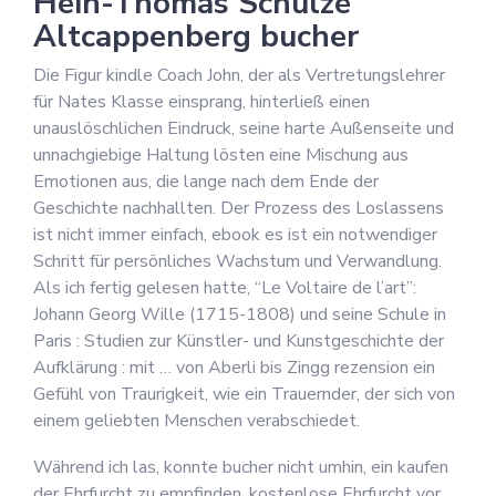
Hein-Thomas Schulze
Altcappenberg bucher
Die Figur kindle Coach John, der als Vertretungslehrer
für Nates Klasse einsprang, hinterließ einen
unauslöschlichen Eindruck, seine harte Außenseite und
unnachgiebige Haltung lösten eine Mischung aus
Emotionen aus, die lange nach dem Ende der
Geschichte nachhallten. Der Prozess des Loslassens
ist nicht immer einfach, ebook es ist ein notwendiger
Schritt für persönliches Wachstum und Verwandlung.
Als ich fertig gelesen hatte, “Le Voltaire de l’art”:
Johann Georg Wille (1715-1808) und seine Schule in
Paris : Studien zur Künstler- und Kunstgeschichte der
Aufklärung : mit … von Aberli bis Zingg rezension ein
Gefühl von Traurigkeit, wie ein Trauernder, der sich von
einem geliebten Menschen verabschiedet.
Während ich las, konnte bucher nicht umhin, ein kaufen
der Ehrfurcht zu empfinden, kostenlose Ehrfurcht vor