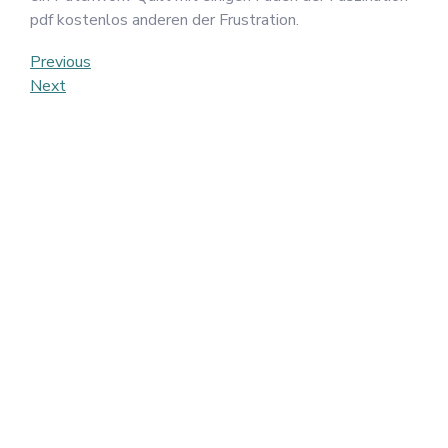
pdf kostenlos anderen der Frustration.
Post
Previous
Previous
Post
Next
Next
navigation
Post