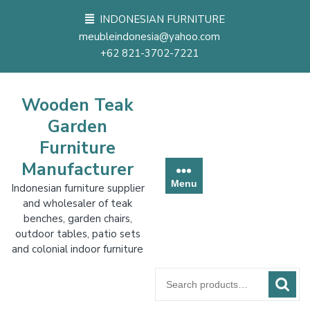
Skip
INDONESIAN FURNITURE
to
meubleindonesia@yahoo.com
content
+62 821-3702-7221
Wooden Teak
Garden
Furniture
Manufacturer
Menu
Indonesian furniture supplier
and wholesaler of teak
benches, garden chairs,
outdoor tables, patio sets
and colonial indoor furniture
Search
for: