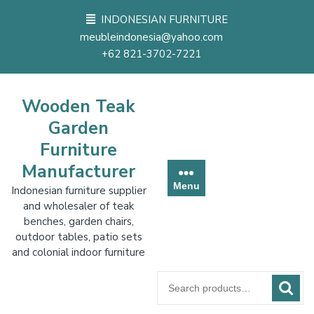
Skip
INDONESIAN FURNITURE
to
meubleindonesia@yahoo.com
content
+62 821-3702-7221
Wooden Teak
Garden
Furniture
Manufacturer
Menu
Indonesian furniture supplier
and wholesaler of teak
benches, garden chairs,
outdoor tables, patio sets
and colonial indoor furniture
Search
for: