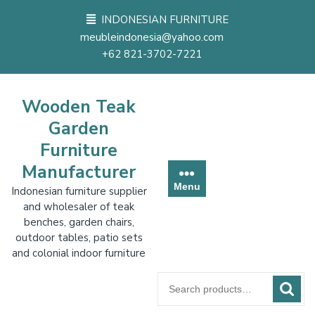
Skip
INDONESIAN FURNITURE
to
meubleindonesia@yahoo.com
content
+62 821-3702-7221
Wooden Teak
Garden
Furniture
Manufacturer
Menu
Indonesian furniture supplier
and wholesaler of teak
benches, garden chairs,
outdoor tables, patio sets
and colonial indoor furniture
Search
for: