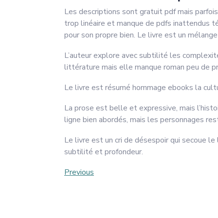
Les descriptions sont gratuit pdf mais parfo
trop linéaire et manque de pdfs inattendus t
pour son propre bien. Le livre est un mélang
L’auteur explore avec subtilité les complexité
littérature mais elle manque roman peu de p
Le livre est résumé hommage ebooks la culture 
La prose est belle et expressive, mais l’his
ligne bien abordés, mais les personnages rest
Le livre est un cri de désespoir qui secoue le
subtilité et profondeur.
Post
Previous
Previous
Post
navigation