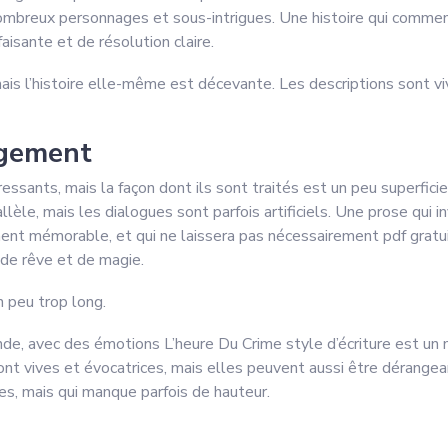
 nombreux personnages et sous-intrigues. Une histoire qui commence
isante et de résolution claire.
ais l’histoire elle-même est décevante. Les descriptions sont viv
rgement
sants, mais la façon dont ils sont traités est un peu superficiel
èle, mais les dialogues sont parfois artificiels. Une prose qui i
iment mémorable, et qui ne laissera pas nécessairement pdf gratu
de rêve et de magie.
n peu trop long.
nde, avec des émotions L’heure Du Crime style d’écriture est un
sont vives et évocatrices, mais elles peuvent aussi être dérangean
des, mais qui manque parfois de hauteur.