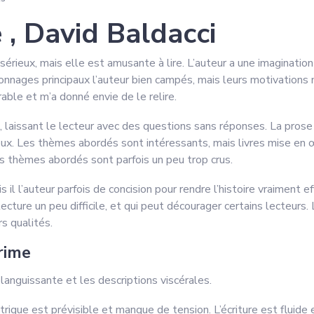
 , David Baldacci
 sérieux, mais elle est amusante à lire. L’auteur a une imaginati
rsonnages principaux l’auteur bien campés, mais leurs motivation
rable et m’a donné envie de le relire.
, laissant le lecteur avec des questions sans réponses. La prose
ux. Les thèmes abordés sont intéressants, mais livres mise en 
les thèmes abordés sont parfois un peu trop crus.
 il l’auteur parfois de concision pour rendre l’histoire vraiment e
lecture un peu difficile, et qui peut décourager certains lecteur
rs qualités.
rime
languissante et les descriptions viscérales.
rigue est prévisible et manque de tension. L’écriture est fluide 