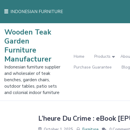
Skip
to
INDONESIAN FURNITURE
content
Wooden Teak
Garden
Furniture
Home
Products
Abou
Manufacturer
Indonesian furniture supplier
Purchase Guarantee
Blog
and wholesaler of teak
benches, garden chairs,
outdoor tables, patio sets
and colonial indoor furniture
L’heure Du Crime : eBook [E
October 1, 2025
Furniture
0 Comment