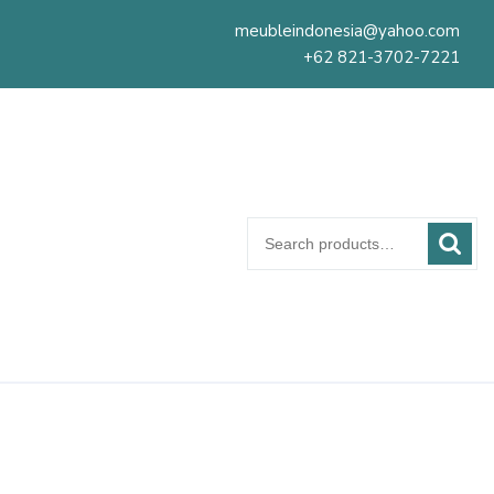
meubleindonesia@yahoo.com
+62 821-3702-7221
Search
for: