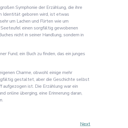
r großen Symphonie der Erzählung, die ihre
n Identität geboren wird, ist etwas
 sehr um Lachen und Flirten wie um
er Seeteufel einen sorgfältig gewobenen
uches nicht in seiner Handlung, sondern in
ner Fund, ein Buch zu finden, das ein junges
 eigenen Charme, obwohl einige mehr
fältig gestaltet, aber die Geschichte selbst
ff aufgezogen ist. Die Erzählung war ein
nd online überging, eine Erinnerung daran,
n.
Next
Next