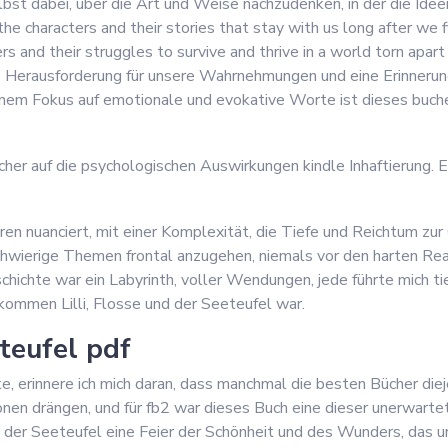
lbst dabei, über die Art und Weise nachzudenken, in der die Idee
the characters and their stories that stay with us long after we f
 and their struggles to survive and thrive in a world torn apart 
e Herausforderung für unsere Wahrnehmungen und eine Erinnerung
inem Fokus auf emotionale und evokative Worte ist dieses bucher 
ucher auf die psychologischen Auswirkungen kindle Inhaftierung. Es
n nuanciert, mit einer Komplexität, die Tiefe und Reichtum zur
schwierige Themen frontal anzugehen, niemals vor den harten Re
ichte war ein Labyrinth, voller Wendungen, jede führte mich tie
lkommen Lilli, Flosse und der Seeteufel war.
eteufel pdf
, erinnere ich mich daran, dass manchmal die besten Bücher die
nen drängen, und für fb2 war dieses Buch eine dieser unerwarte
nd der Seeteufel eine Feier der Schönheit und des Wunders, das u