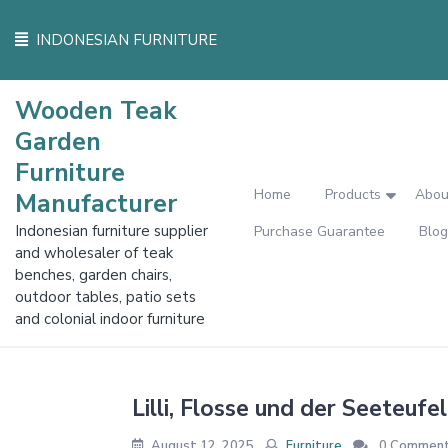
Skip
to
INDONESIAN FURNITURE
content
Wooden Teak
Garden
Furniture
Home
Products
Abou
Manufacturer
Indonesian furniture supplier
Purchase Guarantee
Blog
and wholesaler of teak
benches, garden chairs,
outdoor tables, patio sets
and colonial indoor furniture
Lilli, Flosse und der Seeteuf
August 12, 2025
Furniture
0 Commen