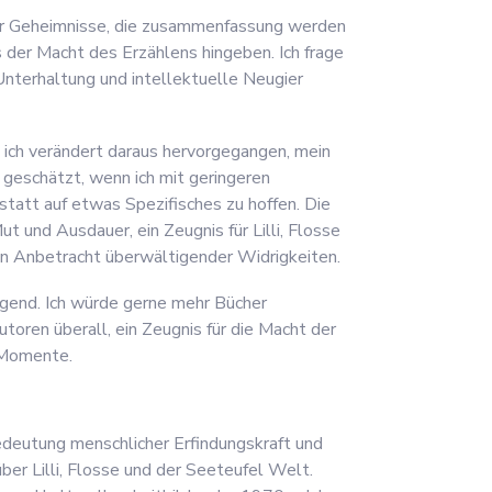
oller Geheimnisse, die zusammenfassung werden
 der Macht des Erzählens hingeben. Ich frage
 Unterhaltung und intellektuelle Neugier
e ich verändert daraus hervorgegangen, mein
r geschätzt, wenn ich mit geringeren
tatt auf etwas Spezifisches zu hoffen. Die
 und Ausdauer, ein Zeugnis für Lilli, Flosse
 in Anbetracht überwältigender Widrigkeiten.
digend. Ich würde gerne mehr Bücher
oren überall, ein Zeugnis für die Macht der
 Momente.
edeutung menschlicher Erfindungskraft und
er Lilli, Flosse und der Seeteufel Welt.