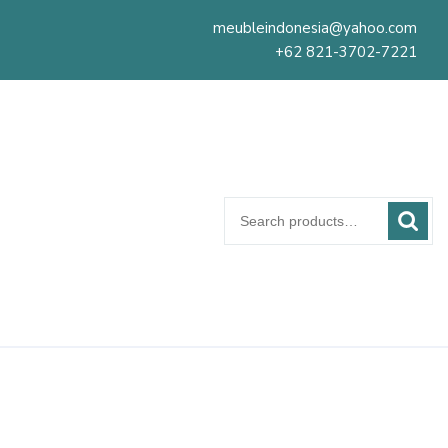
meubleindonesia@yahoo.com
+62 821-3702-7221
Search
for: