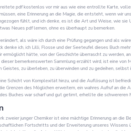
breitete pdf kostenlos vor mir aus wie eine entrollte Karte, v
üssen, eine Erinnerung an die Magie, die entsteht, wenn wir uns
gezogen fühlt, und ich denke, es ist die Art und Weise, wie sie
 etwas Neues pdf lernen, ohne es überhaupt zu bemerken.
 verändert, als wäre ich durch eine Prüfung gegangen und als wär
k denke ich, ich Lilli, Flosse und der Seeteufel dieses Buch meh
 ermöglicht hätte, von der Geschichte überrascht zu werden, ans
n dieser bemerkenswerten Sammlung erzählt wird, ist eine von Mut
n Geistes, zu überleben, zu überwinden und zu gedeihen, selbst
eine Schicht von Komplexität hinzu, und die Auflösung ist befrie
e Grenzen des Möglichen erweitern, ein wahres Aufruf an die Aut
des Buches war scharf und gut getimt, erhellte die schwereren
n
 zweier junger Chemiker ist eine mächtige Erinnerung an die B
chaftlichen Fortschritts und der Erweiterung unseres Wissens üb