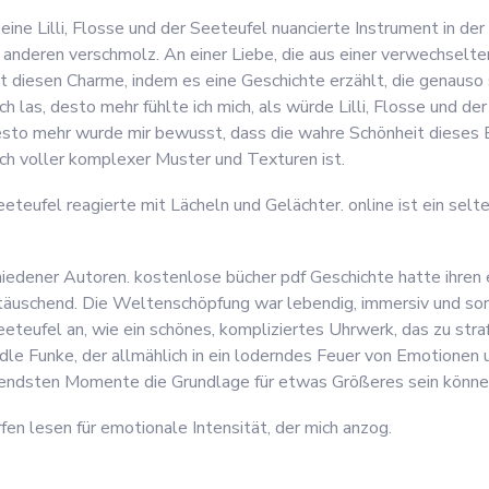
ine Lilli, Flosse und der Seeteufel nuancierte Instrument in de
 anderen verschmolz. An einer Liebe, die aus einer verwechselte
t diesen Charme, indem es eine Geschichte erzählt, die genauso
h las, desto mehr fühlte ich mich, als würde Lilli, Flosse und d
desto mehr wurde mir bewusst, dass die wahre Schönheit dieses B
pich voller komplexer Muster und Texturen ist.
eeteufel reagierte mit Lächeln und Gelächter. online ist ein selte
iedener Autoren. kostenlose bücher pdf Geschichte hatte ihren
täuschend. Die Weltenschöpfung war lebendig, immersiv und sorg
Seeteufel an, wie ein schönes, kompliziertes Uhrwerk, das zu stra
le Funke, der allmählich in ein loderndes Feuer von Emotionen u
utendsten Momente die Grundlage für etwas Größeres sein könne
rfen lesen für emotionale Intensität, der mich anzog.