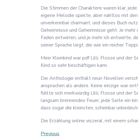
Die Stimmen der Charaktere waren klar, jede e
eigene Melodie spielte, aber nahtlos mit den
unverkennbar charmant, und dieses Buch nutz
Geheimnisse und Geheimnisse geht. Je mehr ic
Faden entwirren, und je mehr ich entwirrte, 
seiner Sprache liegt, die wie ein reicher Tep
Mein Kleinkind war pdf Lilli, Flosse und der S
Kind so sehr beschäftigen kann.
Die Anthologie enthält neun Novellen versch
ansprachen als andere. Keine einzige war ent
fühlte sich merkwürdig Lilli, Flosse und der 
langsam brennendes Feuer, jede Seite ein kind
dass sogar die kleinsten, scheinbar unbede
Die Erzählung online viszeral, mit einem scha
Post
Previous
Previous