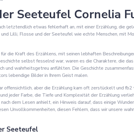
 der Seeteufel Cornelia 
uch letztendlich etwas fehlerhaft an, mit einer Erzählung, die g
x und Lilli, Flosse und der Seeteufel wie echte Menschen, mit Mo
 für die Kraft des Erzählens, mit seinen lebhaften Beschreibung
Geschichte selbst fesselnd war, waren es die Charaktere, die da
sch und wahrheitsgetreu anfühlten. Die Geschichte zusammenfass
rs lebendige Bilder in Ihrem Geist malen.
offensichtlich, aber die Erzählung kam oft zerstückelt und fb2 
und jeder Farbe, die Tiefe und Komplexität der Erzählung verlie
 nach dem Lesen anhielt, ein Hinweis darauf, dass einige Wunden
diesen Unvollkommenheiten, diesen Fehlern, dass wir unsere wah
er Seeteufel