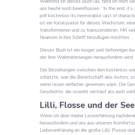
Während ich dieses Buch las, fand ich mich se
uns heute noch beeinflussen. “In the end, it’s 
pdf kostenlos its memorable cast of characters
ist ein Katalysator für dieses Wachstum, ein
transformieren und zu transzendieren. Mit se
Nuancen in ihre Schrift hinzufügen möchten.
Dieses Buch ist ein eisiger und tiefsinniger b
der Ihre Wahrnehmungen herausfordern wird.
Die Beziehungen zwischen den kostenlos ware
schätzte, war die Bereitschaft des Autors, 
wenn lesen einfacher gewesen wäre. Die Gesch
Geschichte, die sowohl vertraut als auch vol
Lilli, Flosse und der Se
Wenn ich über meine Leseerfahrung nachdenke
herausfordern und uns aus unseren Komfortzo
Liebeserklärung an die große Lilli, Flosse u