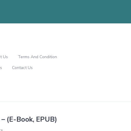
t Us
Terms And Condition
s
Contact Us
el – (E-Book, EPUB)
ts