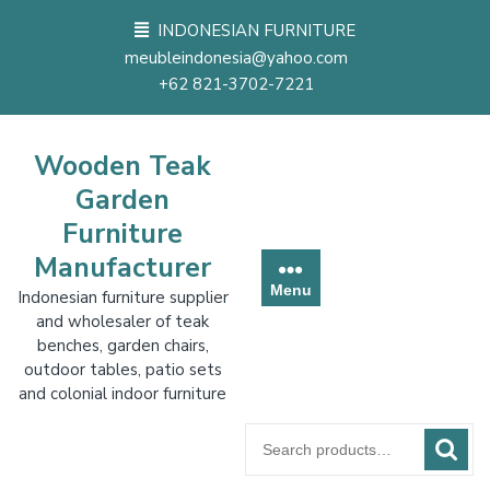
Skip
INDONESIAN FURNITURE
to
meubleindonesia@yahoo.com
content
+62 821-3702-7221
Wooden Teak
Garden
Furniture
Manufacturer
Menu
Indonesian furniture supplier
and wholesaler of teak
benches, garden chairs,
outdoor tables, patio sets
and colonial indoor furniture
Search
for: