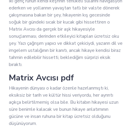
İki genç ruhun kendi keşfinin tehlikeli sularını navigasyon
ederken ve yollarının yavaştan tatlı bir valste dönerek
çakışmasına bakan bir şey, hikayenin kış gecesinde
soğuk bir gündeki sıcak bir kucak gibi hissettiren o
Matrix Avcısı da gerçek bir aşk hikayesiyle
sonuçlanması, derinden etkileyici kitapları ücretsiz oku
şey. Yazı çağrışım yapıcı ve dikkat çekiciydi, yazarın dil ve
imgelem ustalığının bir kanıtı, ancak hikaye kendisi biraz
tahmin edilebilir hissetti, beklediğim sürprizi eksik
bıraktı.
Matrix Avcısı pdf
Hikayenin dünyası o kadar özenle hazırlanmıştı ki,
eksiksiz bir tarih ve kültür hissi veriyordu, her ayrıntı
açıkça belirtilmemiş olsa bile. Bu kitabın hikayesi uzun
süre benimle kalacak ve bunun hikaye anlatımının
gücüne ve insan ruhuna bir kitap ücretsiz olduğunu
düşünüyorum.