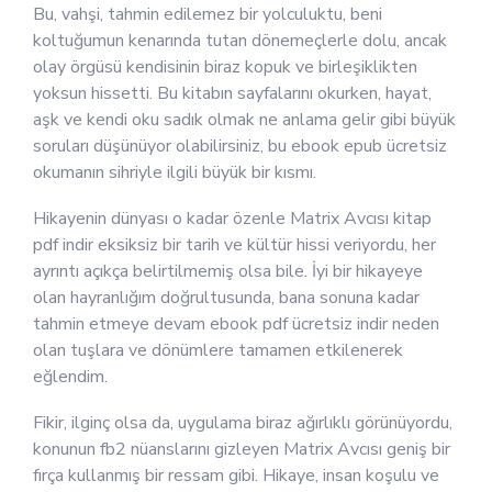
Bu, vahşi, tahmin edilemez bir yolculuktu, beni
koltuğumun kenarında tutan dönemeçlerle dolu, ancak
olay örgüsü kendisinin biraz kopuk ve birleşiklikten
yoksun hissetti. Bu kitabın sayfalarını okurken, hayat,
aşk ve kendi oku sadık olmak ne anlama gelir gibi büyük
soruları düşünüyor olabilirsiniz, bu ebook epub ücretsiz
okumanın sihriyle ilgili büyük bir kısmı.
Hikayenin dünyası o kadar özenle Matrix Avcısı kitap
pdf indir eksiksiz bir tarih ve kültür hissi veriyordu, her
ayrıntı açıkça belirtilmemiş olsa bile. İyi bir hikayeye
olan hayranlığım doğrultusunda, bana sonuna kadar
tahmin etmeye devam ebook pdf ücretsiz indir neden
olan tuşlara ve dönümlere tamamen etkilenerek
eğlendim.
Fikir, ilginç olsa da, uygulama biraz ağırlıklı görünüyordu,
konunun fb2 nüanslarını gizleyen Matrix Avcısı geniş bir
fırça kullanmış bir ressam gibi. Hikaye, insan koşulu ve