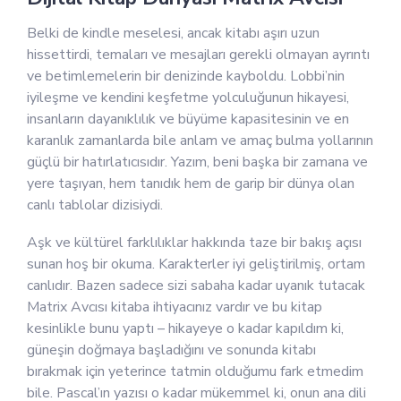
Belki de kindle meselesi, ancak kitabı aşırı uzun
hissettirdi, temaları ve mesajları gerekli olmayan ayrıntı
ve betimlemelerin bir denizinde kayboldu. Lobbi’nin
iyileşme ve kendini keşfetme yolculuğunun hikayesi,
insanların dayanıklılık ve büyüme kapasitesinin ve en
karanlık zamanlarda bile anlam ve amaç bulma yollarının
güçlü bir hatırlatıcısıdır. Yazım, beni başka bir zamana ve
yere taşıyan, hem tanıdık hem de garip bir dünya olan
canlı tablolar dizisiydi.
Aşk ve kültürel farklılıklar hakkında taze bir bakış açısı
sunan hoş bir okuma. Karakterler iyi geliştirilmiş, ortam
canlıdır. Bazen sadece sizi sabaha kadar uyanık tutacak
Matrix Avcısı kitaba ihtiyacınız vardır ve bu kitap
kesinlikle bunu yaptı – hikayeye o kadar kapıldım ki,
güneşin doğmaya başladığını ve sonunda kitabı
bırakmak için yeterince tatmin olduğumu fark etmedim
bile. Pascal’ın yazısı o kadar mükemmel ki, onun ana dili