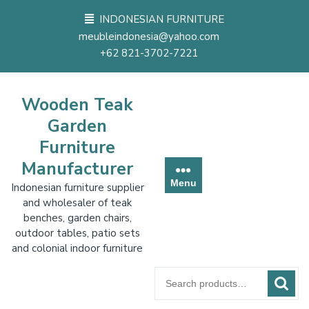
Skip
INDONESIAN FURNITURE
to
meubleindonesia@yahoo.com
content
+62 821-3702-7221
Wooden Teak
Garden
Furniture
Manufacturer
Menu
Indonesian furniture supplier
and wholesaler of teak
benches, garden chairs,
outdoor tables, patio sets
and colonial indoor furniture
Search
for: