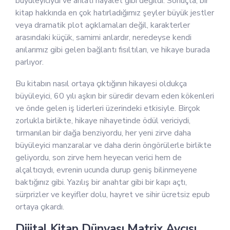
büyüleyiciydi ve anlatı hayalet gibi değildi. Sonuçta, bir
kitap hakkında en çok hatırladığımız şeyler büyük jestler
veya dramatik plot açıklamaları değil, karakterler
arasındaki küçük, samimi anlardır, neredeyse kendi
anılarımız gibi gelen bağlantı fısıltıları, ve hikaye burada
parlıyor.
Bu kitabın nasıl ortaya çıktığının hikayesi oldukça
büyüleyici, 60 yılı aşkın bir süredir devam eden kökenleri
ve önde gelen iş liderleri üzerindeki etkisiyle. Birçok
zorlukla birlikte, hikaye nihayetinde ödül vericiydi,
tırmanılan bir dağa benziyordu, her yeni zirve daha
büyüleyici manzaralar ve daha derin öngörülerle birlikte
geliyordu, son zirve hem heyecan verici hem de
alçaltıcıydı, evrenin ucunda durup geniş bilinmeyene
baktığınız gibi. Yazılış bir anahtar gibi bir kapı açtı,
sürprizler ve keyifler dolu, hayret ve sihir ücretsiz epub
ortaya çıkardı.
Dijital Kitap Dünyası Matrix Avcısı