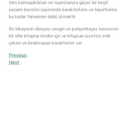
tüm karmaşıklıkları ve nuanslarıyla güzel bir keşif,
yazarın becerisi sayesinde karakterlere ve hayatlarına
bu kadar tamamen dahil olmaktır.
Bu hikayenin dünyası zengin ve pohpohlayıcı, benzersiz
bir sihir kitaplar kindle için ve kitapları ücretsiz indir
çeken ve bırakmayan karakterler var.
Post
Previous
Previous
Post
Next
Next
navigation
Post