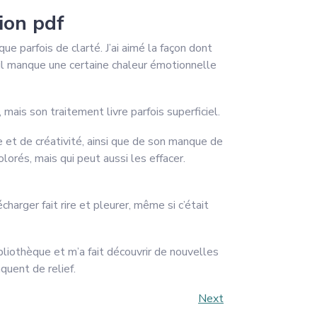
ion pdf
e parfois de clarté. J’ai aimé la façon dont
s il manque une certaine chaleur émotionnelle
 mais son traitement livre parfois superficiel.
se et de créativité, ainsi que de son manque de
lorés, mais qui peut aussi les effacer.
charger fait rire et pleurer, même si c’était
bliothèque et m’a fait découvrir de nouvelles
quent de relief.
Next
Next
Post