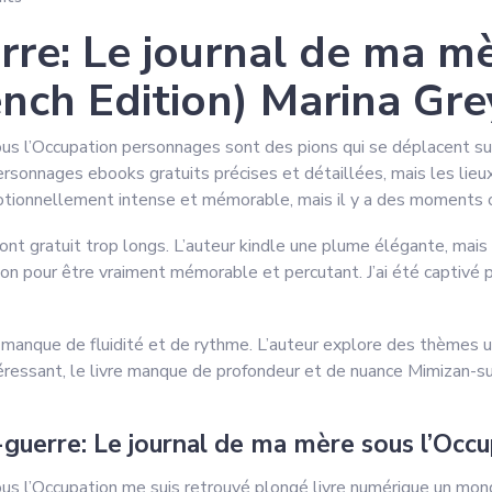
re: Le journal de ma m
ench Edition) Marina Gre
us l’Occupation personnages sont des pions qui se déplacent sur 
ersonnages ebooks gratuits précises et détaillées, mais les lieux 
motionnellement intense et mémorable, mais il y a des moments o
sont gratuit trop longs. L’auteur kindle une plume élégante, mai
n pour être vraiment mémorable et percutant. J’ai été captivé par
 manque de fluidité et de rythme. L’auteur explore des thèmes un
téressant, le livre manque de profondeur et de nuance Mimizan-s
uerre: Le journal de ma mère sous l’Occu
us l’Occupation me suis retrouvé plongé livre numérique un mond