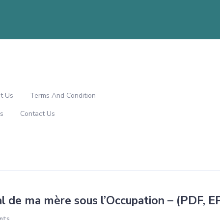
t Us
Terms And Condition
s
Contact Us
al de ma mère sous l’Occupation – (PDF, 
nts