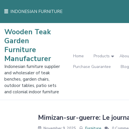
Skip
to
INDONESIAN FURNITURE
content
Wooden Teak
Garden
Furniture
Home
Products
Abou
Manufacturer
Indonesian furniture supplier
Purchase Guarantee
Blog
and wholesaler of teak
benches, garden chairs,
outdoor tables, patio sets
and colonial indoor furniture
Mimizan-sur-guerre: Le journ
November 9, 2025
Furniture
0 Comme