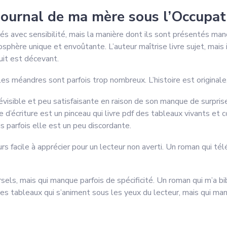
journal de ma mère sous l’Occupat
 avec sensibilité, mais la manière dont ils sont présentés manqu
mosphère unique et envoûtante. L’auteur maîtrise livre sujet, mai
uit est décevant.
les méandres sont parfois trop nombreux. L’histoire est originale,
prévisible et peu satisfaisante en raison de son manque de surpri
 d’écriture est un pinceau qui livre pdf des tableaux vivants et co
s parfois elle est un peu discordante.
rs facile à apprécier pour un lecteur non averti. Un roman qui télé
els, mais qui manque parfois de spécificité. Un roman qui m’a bi
 des tableaux qui s’animent sous les yeux du lecteur, mais qui man