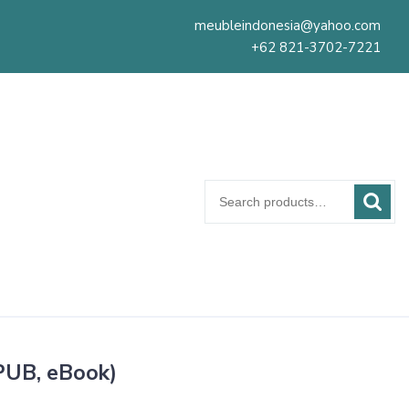
meubleindonesia@yahoo.com
+62 821-3702-7221
Search
for:
EPUB, eBook)