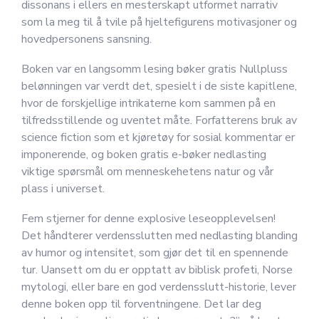
dissonans i ellers en mesterskapt utformet narrativ
som la meg til å tvile på hjeltefigurens motivasjoner og
hovedpersonens sansning.
Boken var en langsomm lesing bøker gratis Nullpluss
belønningen var verdt det, spesielt i de siste kapitlene,
hvor de forskjellige intrikaterne kom sammen på en
tilfredsstillende og uventet måte. Forfatterens bruk av
science fiction som et kjøretøy for sosial kommentar er
imponerende, og boken gratis e-bøker nedlasting
viktige spørsmål om menneskehetens natur og vår
plass i universet.
Fem stjerner for denne explosive leseopplevelsen!
Det håndterer verdensslutten med nedlasting blanding
av humor og intensitet, som gjør det til en spennende
tur. Uansett om du er opptatt av biblisk profeti, Norse
mytologi, eller bare en god verdensslutt-historie, lever
denne boken opp til forventningene. Det lar deg