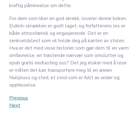
kraftig påminnelse om dette.
For dem som liker en god skrekk, leverer denne boken.
Eldrich-skrækken er godt laget, og forfatterens les er
både atmosfærisk og engasjerende. Det er en
senkveldslest som vil holde deg på kanten av stolen.
Hva er det med visse historier som gjør dem til en varm
omfavnelse, en trøstende nærvær som omslutter og
epub gratis nedlasting oss? Det jeg elsker med å lese
er måten det kan transportere meg til en annen
Nullpluss og sted, et sted som er fullt av under og
opphisselse.
Post
Previous
Previous
Post
Next
Next
navigation
Post