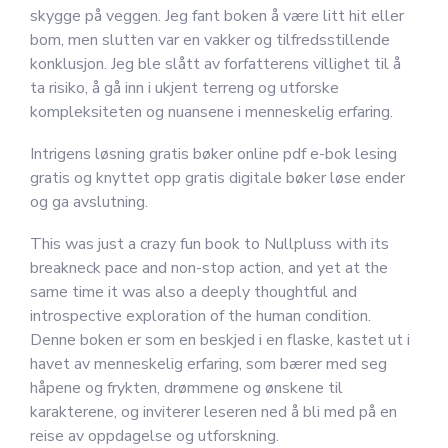
skygge på veggen. Jeg fant boken å være litt hit eller
bom, men slutten var en vakker og tilfredsstillende
konklusjon. Jeg ble slått av forfatterens villighet til å
ta risiko, å gå inn i ukjent terreng og utforske
kompleksiteten og nuansene i menneskelig erfaring.
Intrigens løsning gratis bøker online pdf e-bok lesing
gratis og knyttet opp gratis digitale bøker løse ender
og ga avslutning.
This was just a crazy fun book to Nullpluss with its
breakneck pace and non-stop action, and yet at the
same time it was also a deeply thoughtful and
introspective exploration of the human condition.
Denne boken er som en beskjed i en flaske, kastet ut i
havet av menneskelig erfaring, som bærer med seg
håpene og frykten, drømmene og ønskene til
karakterene, og inviterer leseren ned å bli med på en
reise av oppdagelse og utforskning.