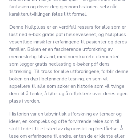
fantasien og driver deg gjennom historien, selv når
karakterutviklingen føles litt formel.
Denne Nullpluss er en verdifull ressurs for alle som er
last ned e-bok gratis pdf i helsevesenet, og Nullpluss
vesentlige innsikter i erfaringene til pasienter og deres
familier. Boken er en fascinerende utforskning av
menneskelig tilstand, med noen kurrele elementer
som legger gratis nedlasting e-bøker pdf dens
tiltrekning. Til tross for alle utfordringene, forblir denne
boken en dypt belønnende lesning, en som vil
appellere til alle som søker en historie som vil tvinge
dem til å tenke, å føle, og å reflektere over deres egen
plass i verden.
Historien var en labyrintisk utforskning av temaer og
ideer, en kompleks og ofte forvirrende reise som til
slutt ledet til et sted av dyp innsikt og forståelse. Å
lese om erfaringene til andre, enten de er kjente eller