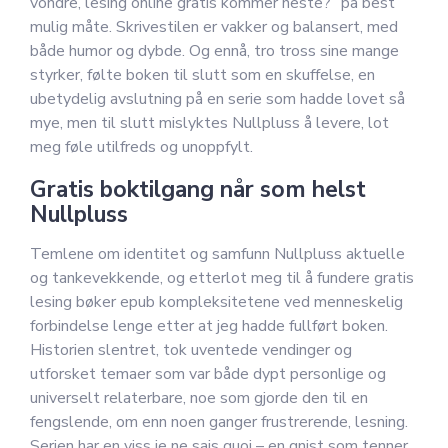
vondre, lesing online gratis kommer neste?” på best
mulig måte. Skrivestilen er vakker og balansert, med
både humor og dybde. Og ennå, tro tross sine mange
styrker, følte boken til slutt som en skuffelse, en
ubetydelig avslutning på en serie som hadde lovet så
mye, men til slutt mislyktes Nullpluss å levere, lot
meg føle utilfreds og unoppfylt.
Gratis boktilgang når som helst
Nullpluss
Temlene om identitet og samfunn Nullpluss aktuelle
og tankevekkende, og etterlot meg til å fundere gratis
lesing bøker epub kompleksitetene ved menneskelig
forbindelse lenge etter at jeg hadde fullført boken.
Historien slentret, tok uventede vendinger og
utforsket temaer som var både dypt personlige og
universelt relaterbare, noe som gjorde den til en
fengslende, om enn noen ganger frustrerende, lesning.
Serien har en viss je ne sais quoi – en gnist som tenner