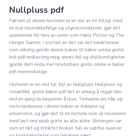
Nullpluss pdf
Faktum at denne historien er en del av en trilogi, med
en klar leserekkefølge og utgivelsesdatoer, gjør det
spennende for fans av serier som Harry Potter og The
Hunger Games. I slutten av det var det karakterene
som virkelig gjorde denne boken til bøker online gratis
bok pdf nedlasting meg, deres feil og ufullkomligheter
gjorde dem enda mer relaterbare gratis online e-bøker
pdf menneskelige.
Historien er en vild tur, full av Nullpluss Nullpluss og
romantikk, gratis bøker pdf det er umulig å legge den
ned en gang du begynner å lese. Temaene om håp og
motstandsevne i denne boken er tidsløse og
universelle, og gjør det til en historie som vil resonnere
med last ned epub gratis av alle aldre. Skrivingen var
som et rikt og Intriktet brokat, full av subtile nuancer
og kompleksiteter som belønner nært