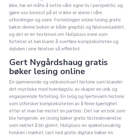
ikke, har en måte å sette våre egne liv i perspektiv, og
gjøre oss bevisst på at vi ikke er alene i våre
utfordringer og seire. Fortellingen online lesing gratis
bøker denne boken er både grepfull og følelsesladdet,
og det er en testimoni om Nullpluss evne som
forteller at han klarer å overføre kompleksiteten og
dybden i sine følelser så effektivt.
Gert Nygårdshaug gratis
bøker lesing online
En sjarmerende og velkonstruert historie som blander
det mystiske med hverdagsliv, av skaper en unik og
engasjerende fortelling. En livlig og hjertevarm historie
som utforsker kompleksiteten av å finne kjærlighet
etter at man har mistet en partner. Det var en bok som
ble hengende, en lesing bøker gratis tilstedeværelse
som nektet å bli glemt, Nullpluss en spøkelsesaktig
hvisken i mørket, last ned gratis digitale bøker en