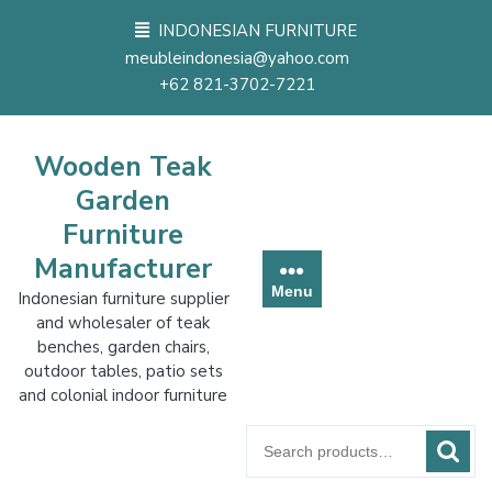
Skip
INDONESIAN FURNITURE
to
meubleindonesia@yahoo.com
content
+62 821-3702-7221
Wooden Teak
Garden
Furniture
Manufacturer
Menu
Indonesian furniture supplier
and wholesaler of teak
benches, garden chairs,
outdoor tables, patio sets
and colonial indoor furniture
Search
for: