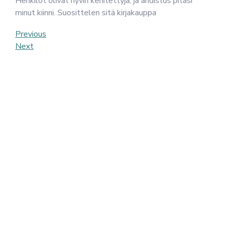
Henkilöt olivat hyvin kehitettyjä, ja ahdistus pitäsi
minut kiinni. Suosittelen sitä kirjakauppa
Post
Previous
Previous
Post
Next
Next
navigation
Post