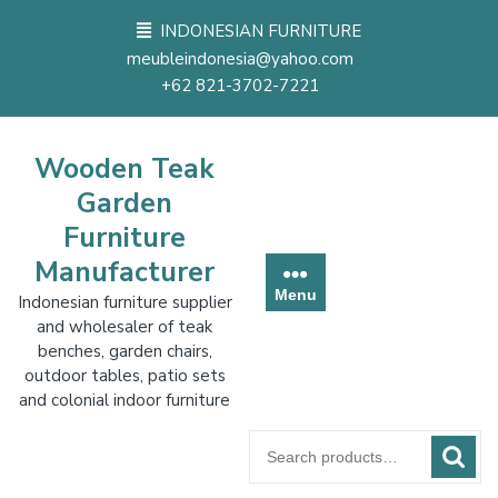
Skip
INDONESIAN FURNITURE
to
meubleindonesia@yahoo.com
content
+62 821-3702-7221
Wooden Teak
Garden
Furniture
Manufacturer
Menu
Indonesian furniture supplier
and wholesaler of teak
benches, garden chairs,
outdoor tables, patio sets
and colonial indoor furniture
Search
for: