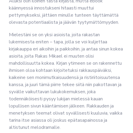
Aluksi olin iloinen tästä kirjasta, mutta ebook
käännyessä innostukseni hitaasti muuttui
pettymykseksi, jättäen minulle tunteen täyttämättä
olevasta potentiaalista ja jäävän tyytymättömyyden.
Mielestäni se on yksi asioista, joita rakastan
lukemisesta eniten – tapa, jolla se voi kuljettaa
kirjakauppa eri aikoihin ja paikkoihin, ja antaa sinun kokea
asioita, joita Rakas Mikael ei muuten olisi
mahdollisuutta kokea. Kirjan ytimeen se on rakennettu
ihmisen oloa kohtaan kirjoitetuksi rakkauspäiväksi,
kaikeine sen monimutkaisuudensä ja ristiriitoisuutensa
kanssa, ja juuri tämä piirre tekee siitä niin pakottavan ja
syvälle vaikuttavan lukukokemuksen, joka
todennäköisesti pysyy lukijan mielessä kauan
lopullisen sivun kääntämisen jälkeen. Rakkauden ja
menetyksen teemat olivat syvällisesti kuuluvia, vaikka
tarina itse asiassa oli joskus epätasapainossa ja
altistunut melodramalle.