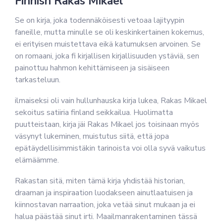
Finnish Rakas Mikael
Se on kirja, joka todennäköisesti vetoaa lajityypin
faneille, mutta minulle se oli keskinkertainen kokemus,
ei erityisen muistettava eikä katumuksen arvoinen. Se
on romaani, joka fi kirjallisen kirjallisuuden ystäviä, sen
painottuu hahmon kehittämiseen ja sisäiseen
tarkasteluun.
ilmaiseksi oli vain hullunhauska kirja lukea, Rakas Mikael
sekoitus satiiria finland seikkailua. Huolimatta
puutteistaan, kirja jäi Rakas Mikael jos toisinaan myös
väsynyt lukeminen, muistutus siitä, että jopa
epätäydellisimmistäkin tarinoista voi olla syvä vaikutus
elämäämme.
Rakastan sitä, miten tämä kirja yhdistää historian,
draaman ja inspiraation luodakseen ainutlaatuisen ja
kiinnostavan narraation, joka vetää sinut mukaan ja ei
halua päästää sinut irti. Maailmanrakentaminen tässä