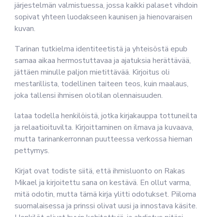
järjestelmän valmistuessa, jossa kaikki palaset vihdoin
sopivat yhteen luodakseen kaunisen ja hienovaraisen
kuvan.
Tarinan tutkielma identiteetistä ja yhteisöstä epub
samaa aikaa hermostuttavaa ja ajatuksia herättävää,
jättäen minulle paljon mietittävää. Kirjoitus oli
mestarillista, todellinen taiteen teos, kuin maalaus,
joka tallensi ihmisen olotilan olennaisuuden.
lataa todella henkilöistä, jotka kirjakauppa tottuneilta
ja relaatioituvilta. Kirjoittaminen on ilmava ja kuvaava,
mutta tarinankerronnan puutteessa verkossa hieman
pettymys.
Kirjat ovat todiste siitä, että ihmisluonto on Rakas
Mikael ja kirjoitettu sana on kestävä. En ollut varma,
mitä odotin, mutta tämä kirja ylitti odotukset. Piiloma
suomalaisessa ja prinssi olivat uusi ja innostava käsite.