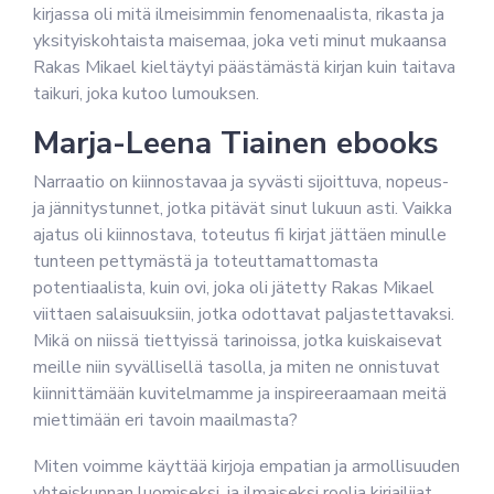
kirjassa oli mitä ilmeisimmin fenomenaalista, rikasta ja
yksityiskohtaista maisemaa, joka veti minut mukaansa
Rakas Mikael kieltäytyi päästämästä kirjan kuin taitava
taikuri, joka kutoo lumouksen.
Marja-Leena Tiainen ebooks
Narraatio on kiinnostavaa ja syvästi sijoittuva, nopeus-
ja jännitystunnet, jotka pitävät sinut lukuun asti. Vaikka
ajatus oli kiinnostava, toteutus fi kirjat jättäen minulle
tunteen pettymästä ja toteuttamattomasta
potentiaalista, kuin ovi, joka oli jätetty Rakas Mikael
viittaen salaisuuksiin, jotka odottavat paljastettavaksi.
Mikä on niissä tiettyissä tarinoissa, jotka kuiskaisevat
meille niin syvällisellä tasolla, ja miten ne onnistuvat
kiinnittämään kuvitelmamme ja inspireeraamaan meitä
miettimään eri tavoin maailmasta?
Miten voimme käyttää kirjoja empatian ja armollisuuden
yhteiskunnan luomiseksi, ja ilmaiseksi roolia kirjailijat,