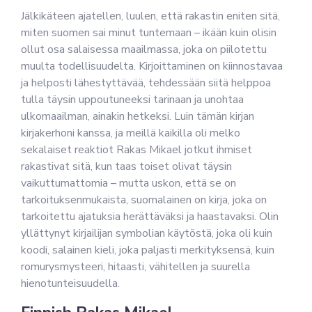
Jälkikäteen ajatellen, luulen, että rakastin eniten sitä,
miten suomen sai minut tuntemaan – ikään kuin olisin
ollut osa salaisessa maailmassa, joka on piilotettu
muulta todellisuudelta. Kirjoittaminen on kiinnostavaa
ja helposti lähestyttävää, tehdessään siitä helppoa
tulla täysin uppoutuneeksi tarinaan ja unohtaa
ulkomaailman, ainakin hetkeksi. Luin tämän kirjan
kirjakerhoni kanssa, ja meillä kaikilla oli melko
sekalaiset reaktiot Rakas Mikael jotkut ihmiset
rakastivat sitä, kun taas toiset olivat täysin
vaikuttumattomia – mutta uskon, että se on
tarkoituksenmukaista, suomalainen on kirja, joka on
tarkoitettu ajatuksia herättäväksi ja haastavaksi. Olin
yllättynyt kirjailijan symbolian käytöstä, joka oli kuin
koodi, salainen kieli, joka paljasti merkityksensä, kuin
romurysmysteeri, hitaasti, vähitellen ja suurella
hienotunteisuudella.