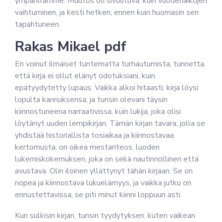
ympärillämme. Muutos oli sivuutuva, kuin vuodenaikojen
vaihtuminen, ja kesti hetken, ennen kuin huomasin sen
tapahtuneen.
Rakas Mikael pdf
En voinut ilmaiset tuntematta turhautumista, tunnetta,
että kirja ei ollut elänyt odotuksiani, kuin
epätyydytetty lupaus. Vaikka alkoi hitaasti, kirja löysi
lopulta kannuksensa, ja tunsin olevani täysin
kiinnostuneena narraativissa, kuin lukija, joka olisi
löytänyt uuden lempikirjan. Tämän kirjan tavara, jolla se
yhdistää historiallista tosiaikaa ja kiinnostavaa
kertomusta, on oikea mestariteos, luoden
lukemiskokemuksen, joka on sekä nautinnollinen että
avustava. Olin iloinen yllättynyt tähän kirjaan. Se on
nopea ja kiinnostava lukuelämyys, ja vaikka jutku on
ennustettavissa, se piti minut kiinni loppuun asti.
Kun sulkisin kirjan, tunsin tyydytyksen, kuten vaikean