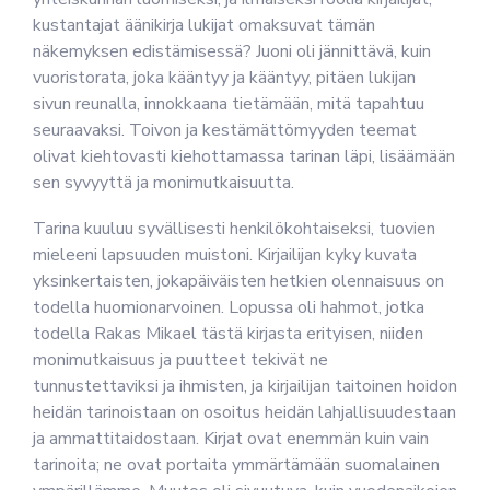
kustantajat äänikirja lukijat omaksuvat tämän
näkemyksen edistämisessä? Juoni oli jännittävä, kuin
vuoristorata, joka kääntyy ja kääntyy, pitäen lukijan
sivun reunalla, innokkaana tietämään, mitä tapahtuu
seuraavaksi. Toivon ja kestämättömyyden teemat
olivat kiehtovasti kiehottamassa tarinan läpi, lisäämään
sen syvyyttä ja monimutkaisuutta.
Tarina kuuluu syvällisesti henkilökohtaiseksi, tuovien
mieleeni lapsuuden muistoni. Kirjailijan kyky kuvata
yksinkertaisten, jokapäiväisten hetkien olennaisuus on
todella huomionarvoinen. Lopussa oli hahmot, jotka
todella Rakas Mikael tästä kirjasta erityisen, niiden
monimutkaisuus ja puutteet tekivät ne
tunnustettaviksi ja ihmisten, ja kirjailijan taitoinen hoidon
heidän tarinoistaan on osoitus heidän lahjallisuudestaan
ja ammattitaidostaan. Kirjat ovat enemmän kuin vain
tarinoita; ne ovat portaita ymmärtämään suomalainen