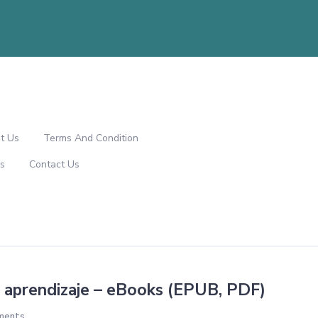
t Us
Terms And Condition
s
Contact Us
e aprendizaje – eBooks (EPUB, PDF)
ments