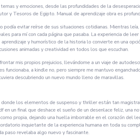
e temas y emociones, desde las profundidades de la desesperación
utor y Tesoros de Egipto. Manual de aprendizaje obra es profunda 
 podía evitar reírse de sus situaciones cotidianas. Mientras leía,
eales para mí con cada página que pasaba. La experiencia de leer
aprendizaje y humorístico de la historia lo convierte en una opci
iscusiones animadas y creatividad en todos los que escuchan.
nfrontar mis propios prejuicios, llevándome a un viaje de autodescu
es funcionaba, a kindle no, pero siempre me mantuvo enganchado, 
stuviera descubriendo un nuevo mundo lleno de maravillas.
 donde los elementos de suspenso y thriller están tan magistra
pdf en un final que deshace el sueño de un desenlace feliz, una n
 como propia, dejando una huella imborrable en el corazón del lec
ecordatorio inquietante de la experiencia humana en toda su comple
a paso revelaba algo nuevo y fascinante.