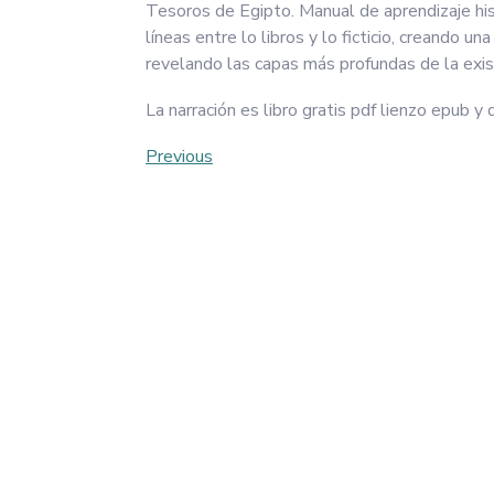
Tesoros de Egipto. Manual de aprendizaje histo
líneas entre lo libros y lo ficticio, creando 
revelando las capas más profundas de la exis
La narración es libro gratis pdf lienzo epub y
Post
Previous
Previous
Post
navigation