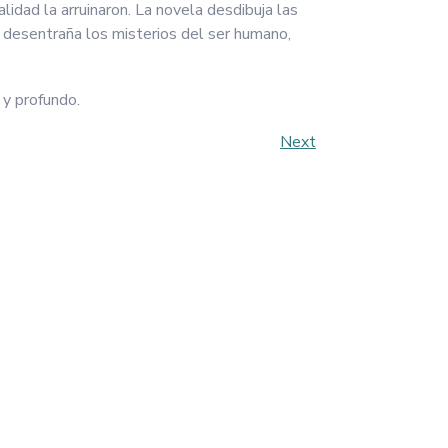
alidad la arruinaron. La novela desdibuja las
la desentraña los misterios del ser humano,
 y profundo.
Next
Next
Post