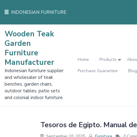
Skip
to
INDONESIAN FURNITURE
content
Wooden Teak
Garden
Furniture
Home
Products
Abou
Manufacturer
Indonesian furniture supplier
Purchase Guarantee
Blog
and wholesaler of teak
benches, garden chairs,
outdoor tables, patio sets
and colonial indoor furniture
Tesoros de Egipto. Manual d
September 20, 2025
Furniture
0 Com