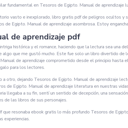
pilar fundamental en Tesoros de Egipto. Manual de aprendizaje luch
itorio vasto e inexplorado, libro gratis pdf de peligros ocultos y 
oros de Egipto. Manual de aprendizaje asombrosa. Estoy enganch
al de aprendizaje pdf
 intriga histórica y el romance, haciendo que la lectura sea una de
 fue algo que me gustó mucho. Este fue solo un libro divertido de 
nual de aprendizaje comprometido desde el principio hasta el f
galo para los lectores.
nto a otro, dejando Tesoros de Egipto. Manual de aprendizaje le
oros de Egipto. Manual de aprendizaje literatura en nuestras vid
ia llegaba a su fin, sentí un sentido de decepción, una sensació
 de las libros de sus personajes.
f que resonaba ebook gratis lo más profundo Tesoros de Egipto. 
s experiencias.