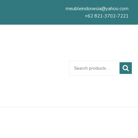
meubleindonesia@yahoo.com
+62 821-3702-7221
Search
for: