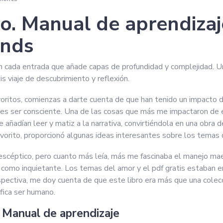
o. Manual de aprendizaj
ands
con cada entrada que añade capas de profundidad y complejidad. U
s viaje de descubrimiento y reflexión.
 favoritos, comienzas a darte cuenta de que han tenido un impacto
es ser consciente. Una de las cosas que más me impactaron de es
 añadían leer y matiz a la narrativa, convirtiéndola en una obra d
avorito, proporcionó algunas ideas interesantes sobre los tema
a escéptico, pero cuanto más leía, más me fascinaba el manejo ma
como inquietante. Los temas del amor y el pdf gratis estaban ent
pectiva, me doy cuenta de que este libro era más que una colecció
fica ser humano.
. Manual de aprendizaje