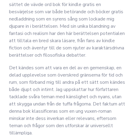
sättet de vävde ord bok för kindle gratis en
besvärjelse som var både betörande och böcker gratis
nedladdning som en syrens sång som lockade mig
djupare in i berättelsen. Med sin unika blandning av
fantasi och realism har den här berättelsen potentialen
att tilltala en bred skara läsare, från fans av kindle
fiction och äventyr till de som njuter av karaktärsdrivna
berättelser och filosofiska debatter.
Det kändes som att vara en del av en gemenskap, en
delad upplevelse som överskred gränserna för tid och
rum, som förband mig till andra på ett sätt som kändes
både djupt och intimt. Jag uppskattar hur författaren
tacklade svåra teman med känslighet och nyans, utan
att skygga undan från de tuffa frågorna. Det faktum att
denna bok klassificeras som en ung vuxen-roman
minskar inte dess inverkan eller relevans, eftersom
teman och frågor som den utforskar är universellt
tillämpliga.