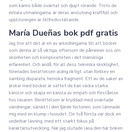
som känns både oväntat och djupt rörande. Trots de
initiala utmaningarna, är deras anslutning kraftfull och
upplösningen är tillfredsställande.
María Dueñas bok pdf gratis
Jag tror att det är en av anledningarna till att böcker
som denna är så viktiga, eftersom de påminner oss om
skönheten och komplexiteten i det mänskliga
erfarenhet. Och ändå, för all dess tekniska skicklighet,
förenades berättelsen aldrig riktigt, utan förblev en
samling disparata, hemska fragment. Ett av de saker av
älskar med böcker är sättet de kan väcka starka
känslor och skapa en känsla av empati och förståelse
hos läsaren. Berättelsen är kryddad med oväntade
vändningar, särskilt i den fjärde historien, som lämnade
mig med en klump i huvudet. De två första var dock en
underbar läsning, med ett starkt fokus på
karaktärsutveckling. När jag slutade läsa den här boken