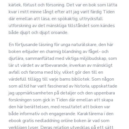
kärlek, förlust och försoning. Det var en bok som lätta
kvar i mitt minne långt efter att jag varit färdig Tiden
där emellan att läsa, en spökaktig, uttrycksfull
utforskning av det mänskliga tillståndet som kändes
både djupt och djupt oroande.
En förtjusande läsning för unga naturälskare, den här
boken erbjuder en charmig blandning av fågel- och
djurlära, sammanflätad med viktiga miljöbudskap, som
lär ut värdet av artbevarande, inverkan av mänskligt
avfall och farorna med bly, vilket gör den till en
värdefull tillägg till varje barns bibliotek. Som någon
som alltid har varit fascinerad av historia, uppskattade
jag uppmärksamheten på detaljer och den uppenbara
forskningen som gick in Tiden där emellan att skapa
den här berättelsen, med resultatet att boken var
både informativ och engagerande. Karaktärerna i den
ebook gratis nedladdning online boken är vad som
verkligen lyser. Deras relation utvecklas på ett sätt