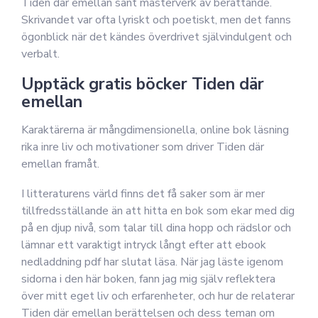
Tiden där emellan sant mästerverk av berättande.
Skrivandet var ofta lyriskt och poetiskt, men det fanns
ögonblick när det kändes överdrivet självindulgent och
verbalt.
Upptäck gratis böcker Tiden där
emellan
Karaktärerna är mångdimensionella, online bok läsning
rika inre liv och motivationer som driver Tiden där
emellan framåt.
I litteraturens värld finns det få saker som är mer
tillfredsställande än att hitta en bok som ekar med dig
på en djup nivå, som talar till dina hopp och rädslor och
lämnar ett varaktigt intryck långt efter att ebook
nedladdning pdf har slutat läsa. När jag läste igenom
sidorna i den här boken, fann jag mig själv reflektera
över mitt eget liv och erfarenheter, och hur de relaterar
Tiden där emellan berättelsen och dess teman om