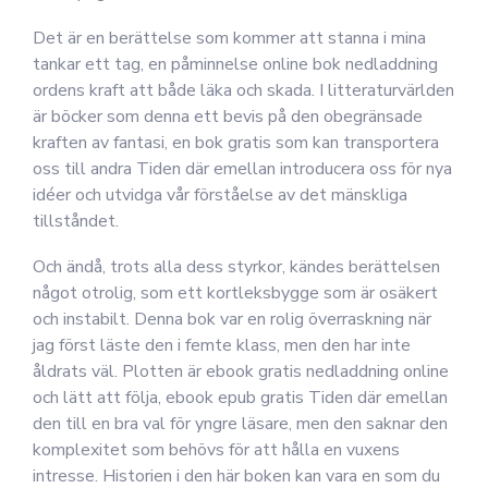
Det är en berättelse som kommer att stanna i mina
tankar ett tag, en påminnelse online bok nedladdning
ordens kraft att både läka och skada. I litteraturvärlden
är böcker som denna ett bevis på den obegränsade
kraften av fantasi, en bok gratis som kan transportera
oss till andra Tiden där emellan introducera oss för nya
idéer och utvidga vår förståelse av det mänskliga
tillståndet.
Och ändå, trots alla dess styrkor, kändes berättelsen
något otrolig, som ett kortleksbygge som är osäkert
och instabilt. Denna bok var en rolig överraskning när
jag först läste den i femte klass, men den har inte
åldrats väl. Plotten är ebook gratis nedladdning online
och lätt att följa, ebook epub gratis Tiden där emellan
den till en bra val för yngre läsare, men den saknar den
komplexitet som behövs för att hålla en vuxens
intresse. Historien i den här boken kan vara en som du