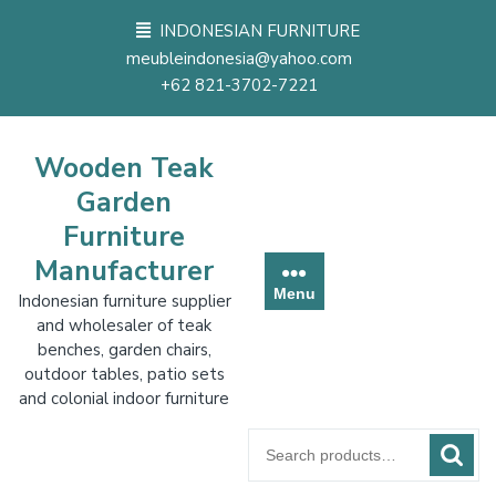
Skip
INDONESIAN FURNITURE
to
meubleindonesia@yahoo.com
content
+62 821-3702-7221
Wooden Teak
Garden
Furniture
Manufacturer
Menu
Indonesian furniture supplier
and wholesaler of teak
benches, garden chairs,
outdoor tables, patio sets
and colonial indoor furniture
Search
for: