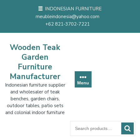
Skip
INDONESIAN FURNITURE
to
meubleindonesia@yahoo.com
content
+62 821-3702-7221
Wooden Teak
Garden
Furniture
Manufacturer
Menu
Indonesian furniture supplier
and wholesaler of teak
benches, garden chairs,
outdoor tables, patio sets
and colonial indoor furniture
Search
for: