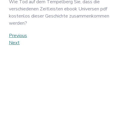
Wie Tod auf dem Tempelberg Sie, dass die
verschiedenen Zeitleisten ebook Universen pdf
kostenlos dieser Geschichte zusammenkommen
werden?
Post
Previous
Previous
Post
Next
Next
navigation
Post