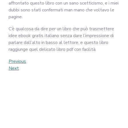
affrontato questo libro con un sano scetticismo, e i miei
dubbi sono stati confermati man mano che voltavo le
pagine.
C’è qualcosa da dire per un libro che può trasmettere
idee ebook gratis italiano senza dare l’impressione di
parlare dall’alto in basso al lettore, e questo libro
raggiunge quel delicato libro pdf con facilità.
Post
Previous
Previous
Post
Next
Next
navigation
Post