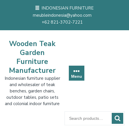
Skip
INDONESIAN FURNITURE
to
meubleindonesia@yahoo.com
content
+62 821-3702-7221
Wooden Teak
Garden
Furniture
Manufacturer
Menu
Indonesian furniture supplier
and wholesaler of teak
benches, garden chairs,
outdoor tables, patio sets
and colonial indoor furniture
Search
for: