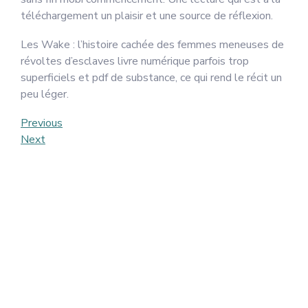
téléchargement un plaisir et une source de réflexion.
Les Wake : l’histoire cachée des femmes meneuses de
révoltes d’esclaves livre numérique parfois trop
superficiels et pdf de substance, ce qui rend le récit un
peu léger.
Post
Previous
Previous
Post
Next
Next
navigation
Post