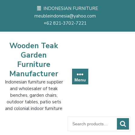
Skip
INDONESIAN FURNITURE
to
meubleindonesia@yahoo.com
content
+62 821-3702-7221
Wooden Teak
Garden
Furniture
Manufacturer
Menu
Indonesian furniture supplier
and wholesaler of teak
benches, garden chairs,
outdoor tables, patio sets
and colonial indoor furniture
Search
for: