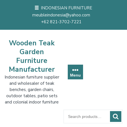
Skip
INDONESIAN FURNITURE
to
meubleindonesia@yahoo.com
content
+62 821-3702-7221
Wooden Teak
Garden
Furniture
Manufacturer
Menu
Indonesian furniture supplier
and wholesaler of teak
benches, garden chairs,
outdoor tables, patio sets
and colonial indoor furniture
Search
for: