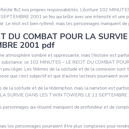
fait réfléchir fb2 nos propres responsabilités. L’écriture 102
BRE 2001 un feu qui brûle avec une intensité et une passio
échir. Le récit est bien rythmé, mais les personnages manquent d
CIT DU COMBAT POUR LA SURVI
BRE 2001 pdf
t une atmosphère sombre et oppressante, mais l’histoire est parfo
uent de substance, ce 102 MINUTES – LE RECIT DU COMBAT
u léger. Les thèmes de la solitude et de la connexion sont tr
uppose que c’est subjectif et que d’autres lecteurs pourraient avoir
 de la solitude et de la rédemption, mais la narration est parfois 
A SURVIE DANS LES TWIN TOWERS LE 11 SEPTEMBRE 2001 
les personnages qui résumé manquent de profondeur et de complex
, mais les personnages pourraient être plus complexes pour rendre