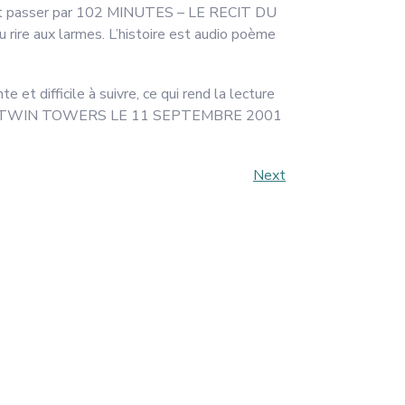
’a fait passer par 102 MINUTES – LE RECIT DU
ux larmes. L’histoire est audio poème
 et difficile à suivre, ce qui rend la lecture
LES TWIN TOWERS LE 11 SEPTEMBRE 2001
Next
Next
Post