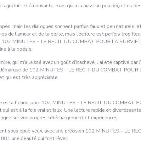
a fois gratuit et émouvante, mais qui m’a aussi un peu déçu. Les des
, mais les dialogues sonnent parfois faux et peu naturels, et l’int
es de l’amour et de la perte, mais l’écriture est parfois trop fle
lexes 102 MINUTES – LE RECIT DU COMBAT POUR LA SURV
e à la poésie.
mine, qui m’a laissé avec un goût d’inachevé. J’ai été captivé par l’
e, qui se démarque de 102 MINUTES – LE RECIT DU COMBAT 
qui est très appréciable.
’histoire et la fiction, pour 102 MINUTES – LE RECIT DU CO
t à la fois vrai et faux. Une lecture rapide et divertissante
 ligne sur vos propres téléchargement et expériences.
animent sous epub yeux, avec une précision 102 MINUTES –
une beauté qui font rêver.