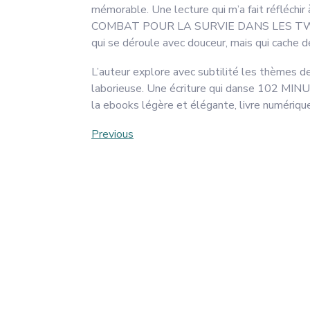
mémorable. Une lecture qui m’a fait réfléchir
COMBAT POUR LA SURVIE DANS LES TWIN T
qui se déroule avec douceur, mais qui cache 
L’auteur explore avec subtilité les thèmes de l
laborieuse. Une écriture qui danse 1
la ebooks légère et élégante, livre numériq
Post
Previous
Previous
Post
navigation