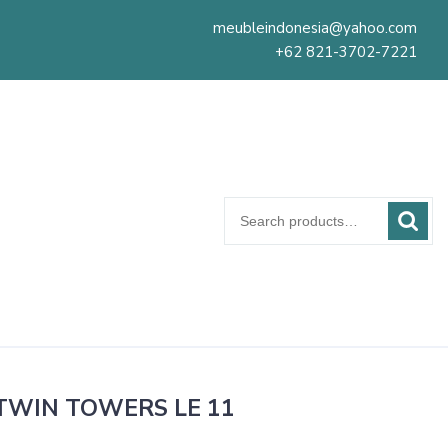
meubleindonesia@yahoo.com
+62 821-3702-7221
Search
for:
 TWIN TOWERS LE 11