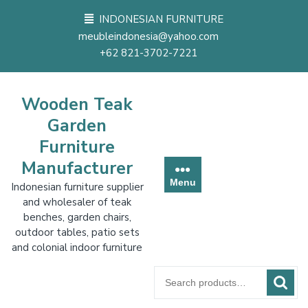
Skip
INDONESIAN FURNITURE
to
meubleindonesia@yahoo.com
content
+62 821-3702-7221
Wooden Teak
Garden
Furniture
Manufacturer
Menu
Indonesian furniture supplier
and wholesaler of teak
benches, garden chairs,
outdoor tables, patio sets
and colonial indoor furniture
Search
for: