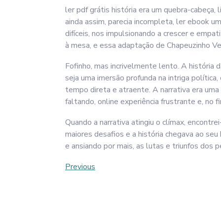
ler pdf grátis história era um quebra-cabeça,
ainda assim, parecia incompleta, ler ebook 
difíceis, nos impulsionando a crescer e empa
à mesa, e essa adaptação de Chapeuzinho Ver
Fofinho, mas incrivelmente lento. A história
seja uma imersão profunda na intriga polític
tempo direta e atraente. A narrativa era u
faltando, online experiência frustrante e, no fin
Quando a narrativa atingiu o clímax, encontr
maiores desafios e a história chegava ao se
e ansiando por mais, as lutas e triunfos do
Post
Previous
Previous
Post
navigation