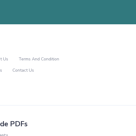
t Us
Terms And Condition
s
Contact Us
o de PDFs
ents