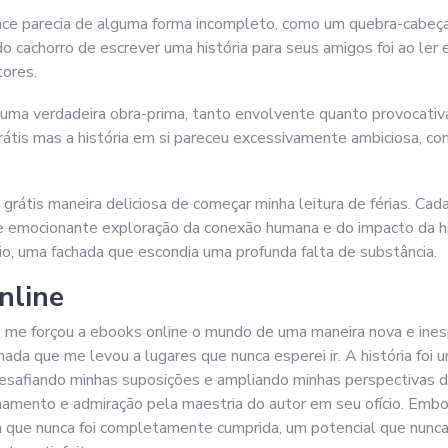
ance parecia de alguma forma incompleto, como um quebra-cabeç
o cachorro de escrever uma história para seus amigos foi ao ler
tores.
 uma verdadeira obra-prima, tanto envolvente quanto provocativ
grátis mas a história em si pareceu excessivamente ambiciosa, co
ok grátis maneira deliciosa de começar minha leitura de férias. C
e emocionante exploração da conexão humana e do impacto da hist
io, uma fachada que escondia uma profunda falta de substância.
online
e me forçou a ebooks online o mundo de uma maneira nova e ine
ada que me levou a lugares que nunca esperei ir. A história foi
esafiando minhas suposições e ampliando minhas perspectivas de
ento e admiração pela maestria do autor em seu ofício. Embora
que nunca foi completamente cumprida, um potencial que nunca