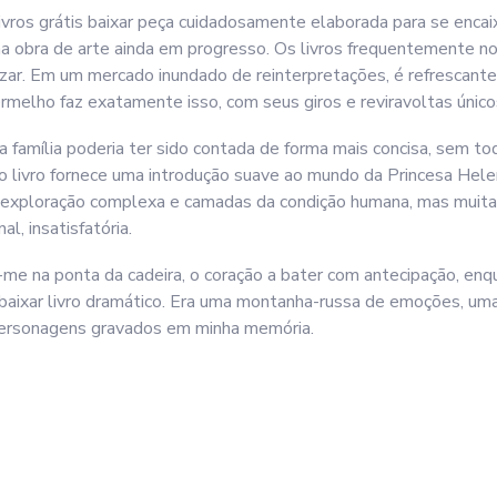
 livros grátis baixar peça cuidadosamente elaborada para se enca
uma obra de arte ainda em progresso. Os livros frequentemente 
tizar. Em um mercado inundado de reinterpretações, é refrescant
melho faz exatamente isso, com seus giros e reviravoltas único
 da família poderia ter sido contada de forma mais concisa, sem 
a, o livro fornece uma introdução suave ao mundo da Princesa He
ma exploração complexa e camadas da condição humana, mas muit
al, insatisfatória.
ei-me na ponta da cadeira, o coração a bater com antecipação, 
u baixar livro dramático. Era uma montanha-russa de emoções, u
s personagens gravados em minha memória.