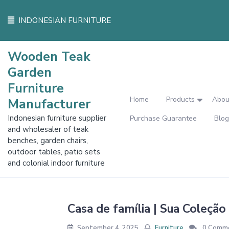
Skip
to
INDONESIAN FURNITURE
content
Wooden Teak
Garden
Furniture
Home
Products
Abou
Manufacturer
Indonesian furniture supplier
Purchase Guarantee
Blog
and wholesaler of teak
benches, garden chairs,
outdoor tables, patio sets
and colonial indoor furniture
Casa de família | Sua Coleçã
September 4, 2025
Furniture
0 Comm