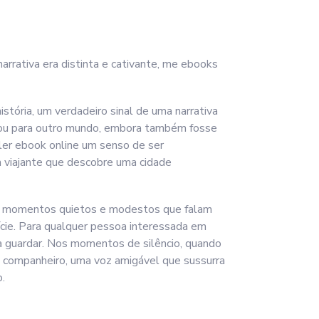
arrativa era distinta e cativante, me ebooks
stória, um verdadeiro sinal de uma narrativa
rtou para outro mundo, embora também fosse
 ler ebook online um senso de ser
 viajante que descobre uma cidade
o os momentos quietos e modestos que falam
cie. Para qualquer pessoa interessada em
ara guardar. Nos momentos de silêncio, quando
de companheiro, uma voz amigável que sussurra
.