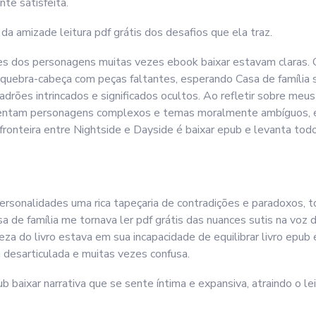
te satisfeita.
da amizade leitura pdf grátis dos desafios que ela traz.
ões dos personagens muitas vezes ebook baixar estavam claras.
quebra-cabeça com peças faltantes, esperando Casa de família se
rões intrincados e significados ocultos. Ao refletir sobre meus
sentam personagens complexos e temas moralmente ambíguos, e 
 fronteira entre Nightside e Dayside é baixar epub e levanta to
rsonalidades uma rica tapeçaria de contradições e paradoxos, 
 Casa de família me tornava ler pdf grátis das nuances sutis na v
ueza do livro estava em sua incapacidade de equilibrar livro epu
 desarticulada e muitas vezes confusa.
ub baixar narrativa que se sente íntima e expansiva, atraindo 