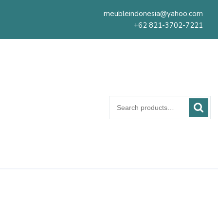
meubleindonesia@yahoo.com
+62 821-3702-7221
Search
for: