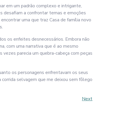
ixar em um padrão complexo e intrigante,
nos desafiam a confrontar temas e emoções
e encontrar uma que traz Casa de família novo
s.
todos os enfeites desnecessários. Embora não
lena, com uma narrativa que é ao mesmo
as vezes parecia um quebra-cabeça com peças
enquanto os personagens enfrentavam os seus
ma corrida selvagem que me deixou sem fôlego
Next
Next
Post