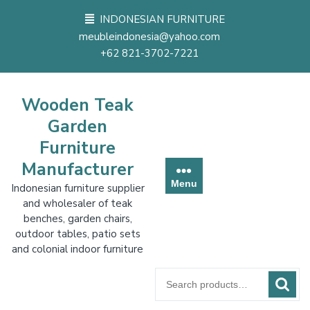
Skip
INDONESIAN FURNITURE
to
meubleindonesia@yahoo.com
content
+62 821-3702-7221
Wooden Teak
Garden
Furniture
Manufacturer
Menu
Indonesian furniture supplier
and wholesaler of teak
benches, garden chairs,
outdoor tables, patio sets
and colonial indoor furniture
Search
for: