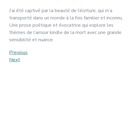
J’ai été captivé par la beauté de l’écriture, qui m’a
transporté dans un monde à la fois familier et inconnu.
Une prose poétique et évocatrice qui explore les
thèmes de l’amour kindle de la mort avec une grande
sensibilité et nuance.
Post
Previous
Previous
Post
Next
Next
navigation
Post