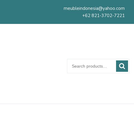
meubleindonesia@yahoo.com
+62 821-3702-7221
Search
for: