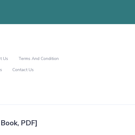
t Us
Terms And Condition
s
Contact Us
E-Book, PDF]