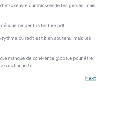
un chef-d’œuvre qui transcende les genres, mais
umérique rendent la lecture pdf
 rythme du récit est bien soutenu, mais les
kindle manque de cohérence globale pour être
 exceptionnelle.
Next
Next
Post