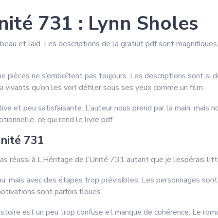
nité 731 : Lynn Sholes
is beau et laid. Les descriptions de la gratuit pdf sont magnifiq
gne pièces ne s’emboîtent pas toujours. Les descriptions sont si 
i vivants qu’on les voit défiler sous ses yeux comme un film.
âtive et peu satisfaisante. L’auteur nous prend par la main, mais n
tionnelle, ce qui rend le livre pdf
Unité 731
pas réussi à L’Héritage de l’Unité 731 autant que je l’espérais li
onnu, mais avec des étapes trop prévisibles. Les personnages so
tivations sont parfois floues.
histoire est un peu trop confuse et manque de cohérence. Le rom