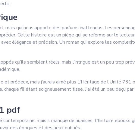
échir.
rique
ment, mais qui nous apporte des parfums inattendus. Les personna
écier. Cette histoire est un piège qui se referme sur le lecteur 
it avec élégance et précision. Un roman qui explore les complexités
oppés qu’ils semblent réels, mais l’intrigue est un peu trop prévi
cadémique.
are et précieux, mais j’aurais aimé plus L’Héritage de l’Unité 731 p
ie, chaque fil étant soigneusement tissé. J’ai été un peu déçu p
31 pdf
té contemporaine, mais il manque de nuances. L’histoire ebooks 
uvrir des époques et des lieux oubliés.