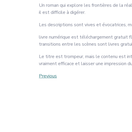
Un roman qui explore les frontières de la réal
il est difficile à digérer.
Les descriptions sont vives et évocatrices, m
livre numérique est téléchargement gratuit f
transitions entre les scènes sont livres gratui
Le titre est trompeur, mais le contenu est i
vraiment efficace et laisser une impression d
Post
Previous
Previous
Post
navigation