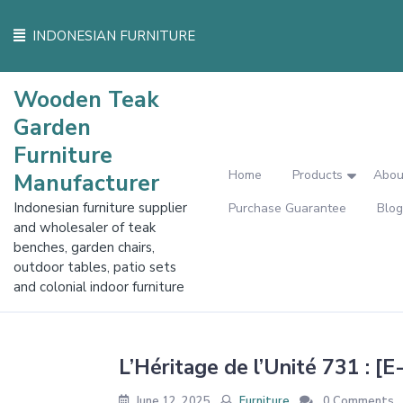
Skip
to
INDONESIAN FURNITURE
content
Wooden Teak
Garden
Furniture
Home
Products
Abou
Manufacturer
Indonesian furniture supplier
Purchase Guarantee
Blog
and wholesaler of teak
benches, garden chairs,
outdoor tables, patio sets
and colonial indoor furniture
L’Héritage de l’Unité 731 : [
June 12, 2025
Furniture
0 Comments