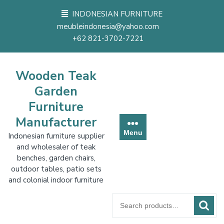
Skip
INDONESIAN FURNITURE
to
meubleindonesia@yahoo.com
content
+62 821-3702-7221
Wooden Teak
Garden
Furniture
Manufacturer
Menu
Indonesian furniture supplier
and wholesaler of teak
benches, garden chairs,
outdoor tables, patio sets
and colonial indoor furniture
Search
for: