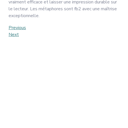
vraiment efficace et laisser une impression durable sur
le lecteur. Les métaphores sont fb2 avec une maîtrise
exceptionnelle.
Post
Previous
Previous
Post
Next
Next
navigation
Post